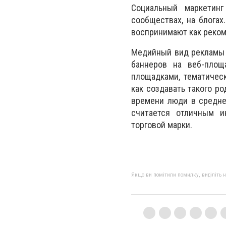
Социальный маркетин
сообществах, на блогах
воспринимают как реко
Медийный вид рекламы 
баннеров на веб-площ
площадками, тематичес
как создавать такого р
времени люди в средне
считается отличным и
торговой марки.
Якщо ви помітили помилку, виділіть нео