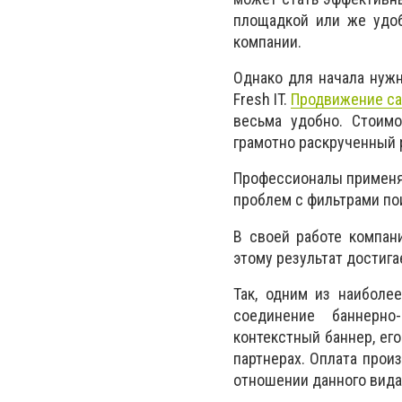
площадкой или же удоб
компании.
Однако для начала нужн
Fresh IT.
Продвижение са
весьма удобно. Стоимо
грамотно раскрученный 
Профессионалы применяю
проблем с фильтрами по
В своей работе компани
этому результат достиг
Так, одним из наиболе
соединение баннерно
контекстный баннер, его
партнерах. Оплата прои
отношении данного вида