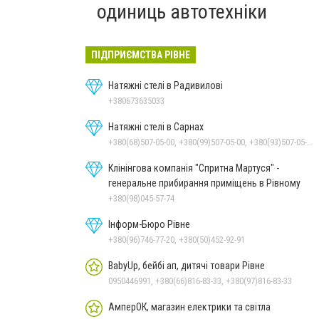
одиниць автотехніки
ПІДПРИЄМСТВА РІВНЕ
Натяжні стелі в Радивилові
+380673635033
Натяжні стелі в Сарнах
+380(68)507-05-00, +380(99)507-05-00, +380(93)507-05-00
Клінінгова компанія "Спритна Мартуся" -
генеральне прибирання приміщень в Рівному
+380(98)045-57-74
Інформ-Бюро Рівне
+380(96)746-77-20, +380(50)452-92-91
BabyUp, бейбі ап, дитячі товари Рівне
0950446991, +380(66)816-83-33, +380(97)816-83-33
АмперОК, магазин електрики та світла