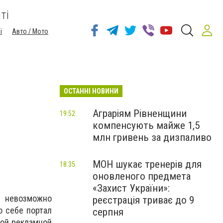
ті
ї
Авто / Мото
ОСТАННІ НОВИНИ
Аграріям Рівненщини
19:52
компенсують майже 1,5
млн гривень за дизпаливо
МОН шукає тренерів для
18:35
оновленого предмета
«Захист України»:
я невозможно
реєстрація триває до 9
о себе портал
серпня
ной рекламной