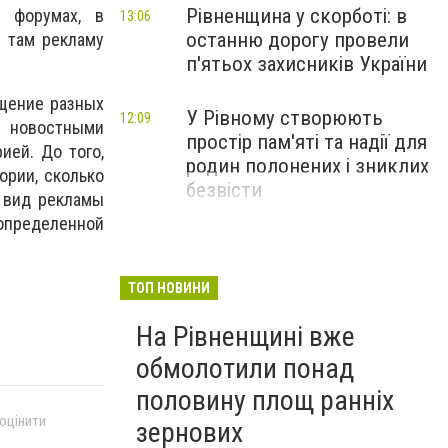
Рівненщина у скорботі: в
 форумах, в
13:06
останню дорогу провели
у там рекламу
п'ятьох захисників України
щение разных
У Рівному створюють
12:09
, новостными
простір пам'яті та надії для
ией. До того,
родин полонених і зниклих
ории, сколько
безвісти
 вид рекламы
определенной
ТОП НОВИНИ
На Рівненщині вже
обмолотили понад
половину площ ранніх
 оцінити
зернових