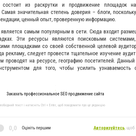
г состоит из раскрутки и продвижение площадок на
. Самая значительная степень доверия – блоги, поскольк
мендации, ценный опыт, проверенную информацию.
является самым популярным в сети. Сюда входит разме
адках. Эти ресурсы являются поисковыми системами
кими площадками со своей собственной целевой аудитор
ода рекламу, следует провести тщательное изучение аудит
м проводят на ресурсе, географию посетителей. Данный
нструментом для того, чтобы усилить узнаваемость 
Заказать профессиональное SEO продвижение сайта
бхідний текст і натисніть Ctrl + Enter, щоб повідомити про це редакцію
0,0
Оцініть першим
Авторизуйтесь
, щоб