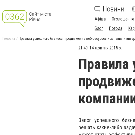
Новини
Афіша
Оголошення
Блог
Погода
Кар
Головна
Правила успешного бизнеса: продвижение веб-ресурсов компании и инте
21:40, 14 жовтня 2015 р.
Правила 
продвиже
компании
Залог успешного бизн
решать какие-либо зада
может стать эффективн