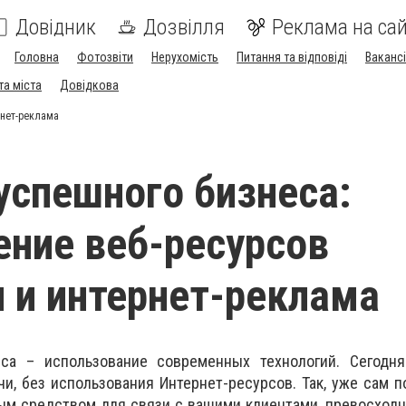
Довідник
Дозвілля
Реклама на сай
Головна
Фотозвіти
Нерухомість
Питання та відповіді
Вакансі
та міста
Довідкова
рнет-реклама
успешного бизнеса:
ние веб-ресурсов
 и интернет-реклама
еса – использование современных технологий. Сегодн
чи, без использования Интернет-ресурсов. Так, уже сам п
ым средством для связи с вашими клиентами, превосход