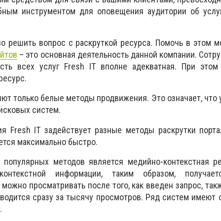
ным инструментом для оповещения аудитории об услуг
о решить вопрос с раскруткой ресурса. Помочь в этом 
йтов
– это основная деятельность данной компании. Сотру
сть всех услуг Fresh IT вполне адекватная. При этом
ресурс.
т только белые методы продвижения. Это означает, что у
исковых систем.
я Fresh IT задействует разные методы раскрутки порта
ается максимально быстро.
е популярных методов является медийно-контекстная ре
-контекстной информации, таким образом, получает
 можно просматривать после того, как введен запрос, такж
зводится сразу за тысячу просмотров. Ряд систем имеют 
.