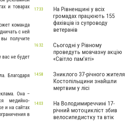
ах и товарах
На Рівненщині у всіх
17:33
громадах працюють 155
фахівців із супроводу
может команда
ветеранів
дничать с ней
 вы получите
Сьогодні у Рівному
16:32
проведуть мовчазну акцію
 вас не будет
«Світло пам’яті»
Зниклого 37-річного жителя
14:58
ла. Благодаря
Костопільщини знайшли
мертвим у лісі
клама. Она –
ся медийно-
На Володимиреччині 17-
14:03
е и на сайтах
річний мотоцикліст збив
ограничения в
велосипедистку та втік