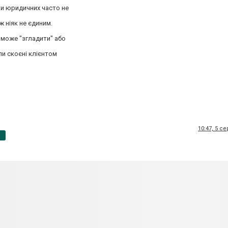
ки юридичних часто не
ж ніяк не єдиним.
оможе "згладити" або
ли скоєні клієнтом
10:47, 5 с
p