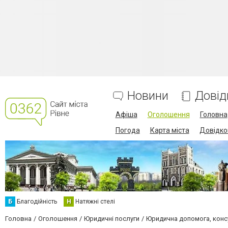
Новини
Довід
Афіша
Оголошення
Головна
Погода
Карта міста
Довідко
Б
Благодійність
Н
Натяжні стелі
Головна
Оголошення
Юридичні послуги
Юридична допомога, конс