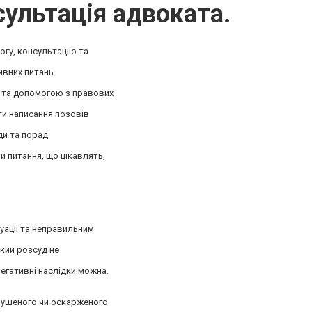
ультація адвоката.
гу, консультацію та
ивних питань.
ю та допомогою з правових
ати написання позовів
ди та порад
 питання, що цікавлять,
уації та неправильним
ький розсуд не
егативні наслідки можна.
орушеного чи оскарженого