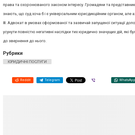
права та охоронюваного законом інтересу. Громадяни та представни
знають, що суд хоча б і є універсальним юрисдикційним органом, але а
Ⅲ. Адвокат в умовах сформованої та зазвичай запущеної ситуації доп
усунути повністю негативні наслідки тих юридично значущих дій, які бу
до звернення до нього.
Рубрики
ЮРИДИЧНІ ПОСЛУГИ
Reddit
Telegram
Viber
WhatsAp