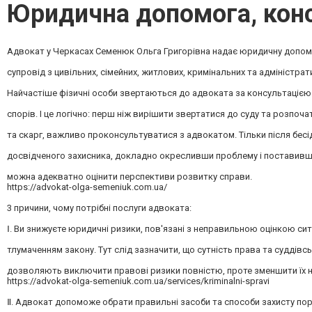
Юридична допомога, конс
Адвокат у Черкасах Семенюк Ольга Григорівна надає юридичну допомо
супровід з цивільних, сімейних, житлових, кримінальних та адміністрат
Найчастіше фізичні особи звертаються до адвоката за консультаціє
спорів. І це логічно: перш ніж вирішити звертатися до суду та розпоч
та скарг, важливо проконсультуватися з адвокатом. Тільки після бесі
досвідченого захисника, докладно окресливши проблему і поставивши
можна адекватно оцінити перспективи розвитку справи.
https://advokat-olga-semeniuk.com.ua/
3 причини, чому потрібні послуги адвоката:
Ⅰ. Ви знижуєте юридичні ризики, пов'язані з неправильною оцінкою сит
тлумаченням закону. Тут слід зазначити, що сутність права та суддівс
дозволяють виключити правові ризики повністю, проте зменшити їх н
https://advokat-olga-semeniuk.com.ua/services/kriminalni-spravi
Ⅱ. Адвокат допоможе обрати правильні засоби та способи захисту п