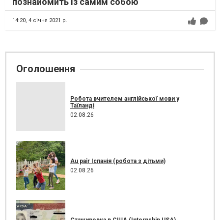
познайомить із самим собою
14:20,
4 січня 2021 р.
Оголошення
Робота вчителем англійської мови у
Таїланді
02.08.26
Au pair Іспанія (робота з дітьми)
02.08.26
Стажировка в США (Internship USA)