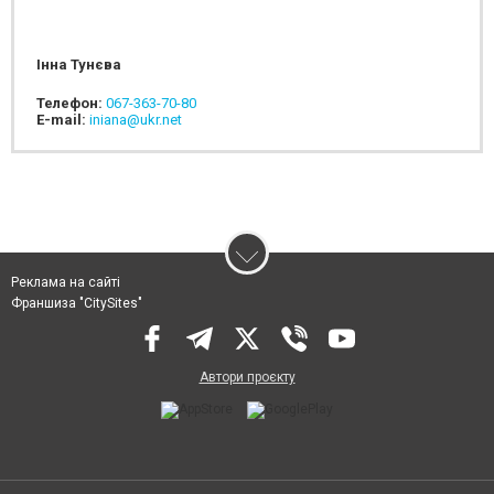
Інна Тунєва
Телефон:
067-363-70-80
E-mail:
iniana@ukr.net
Реклама на сайті
Франшиза "CitySites"
Автори проєкту