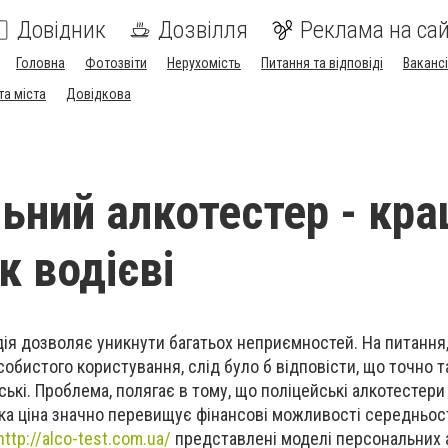
Довідник
Дозвілля
Реклама на сай
Головна
Фотозвіти
Нерухомість
Питання та відповіді
Вакансі
та міста
Довідкова
ьний алкотестер - кр
к водієві
дія дозволяє уникнути багатьох неприємностей. На питання
обистого користування, слід було б відповісти, що точно т
ькі. Проблема, полягає в тому, що поліцейські алкотестер
ока ціна значно перевищує фінансові можливості середньо
http://alco-test.com.ua/
представлені моделі персональних а