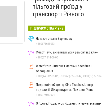
пільговий проїзд у
транспорті Рівного
ПІДПРИЄМСТВА РІВНЕ
Натяжні стелі в Зарічному
+380673635033
Смарт Таун, дизайнерський ремонт під ключ
+380(67)814-09-00
WaterStore - інтернет магазин басейнів і
обладнання
+380(44)502-01-02, +380(66)777-78-42, +380(67)777-82-19, +380(67)890-80-80, +380(73)890-80-80, +380(44)502-01-03
Подологічний центр Olha Tkachuk, Центр
подології, Лікар подолог, Подолог Рівне
+380975013974
GiftLove, Подарунок Кохання, інтернет магазин