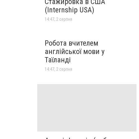
Стажировка в США
(Internship USA)
14:47, 2 серпня
Робота вчителем
англійської мови у
Таїланді
14:47, 2 серпня