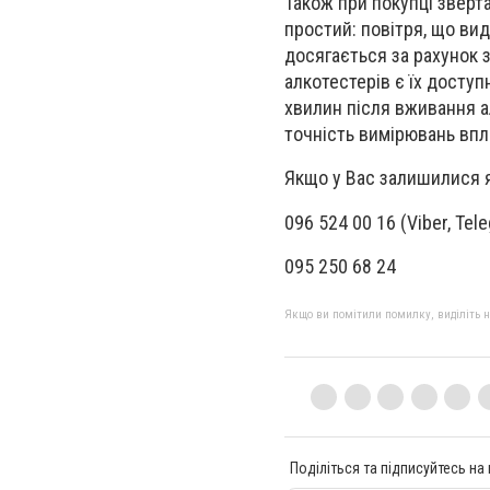
Також при покупці зверта
простий: повітря, що ви
досягається за рахунок 
алкотестерів є їх доступ
хвилин після вживання а
точність вимірювань вп
Якщо у Вас залишилися я
096 524 00 16 (Viber, Tel
095 250 68 24
Якщо ви помітили помилку, виділіть нео
Поділіться та підписуйтесь на