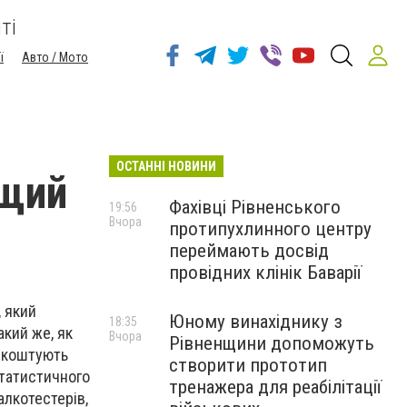
ті
ї
Авто / Мото
ОСТАННІ НОВИНИ
ащий
Фахівці Рівненського
19:56
Вчора
протипухлинного центру
переймають досвід
провідних клінік Баварії
, який
Юному винахіднику з
18:35
акий же, як
Вчора
Рівненщини допоможуть
и коштують
створити прототип
статистичного
тренажера для реабілітації
лкотестерів,