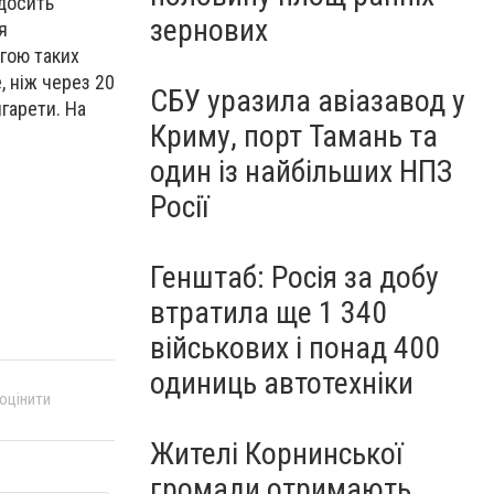
 досить
зернових
я
гою таких
, ніж через 20
СБУ уразила авіазавод у
гарети. На
Криму, порт Тамань та
один із найбільших НПЗ
Росії
Генштаб: Росія за добу
втратила ще 1 340
військових і понад 400
одиниць автотехніки
 оцінити
Жителі Корнинської
громади отримають