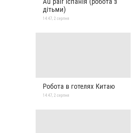
Au pair Іспанія (робота з
дітьми)
14:47, 2 серпня
Робота в готелях Китаю
14:47, 2 серпня