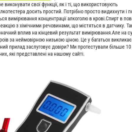
е виконувати свої функції, як і ті, що використовують
алкотестера досить простий. Потрібно просто видихнути і п
ься вимірювання концентрації алкоголю в крові.Спирт в пові
реакцію з хімічними речовинами, що містяться в датчику. Т
значний вплив на кінцевий результат вимірювання.Але на 
роїв за неймовірною низькою ціною. Це у багатьох викликає
ний прилад заслуговує довіри? Ми протестували більше 10
них, які представлені на нашому сайті.