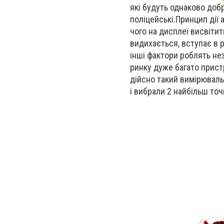
які будуть однаково добр
поліцейські.Принцип дії 
чого на дисплеї висвітит
видихається, вступає в 
інші фактори роблять не
ринку дуже багато прист
дійсно такий вимірюваль
і вибрали 2 найбільш точ