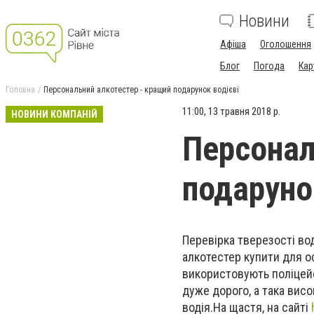
Новини
Афіша
Оголошення
Блог
Погода
Кар
Головна
Персональний алкотестер - кращий подарунок водієві
11:00, 13 травня 2018 р.
НОВИНИ КОМПАНІЙ
Персонал
подаруно
Перевірка тверезості во
алкотестер купити для ос
використовують поліцейс
дуже дорого, а така вис
водія.На щастя, на сайті