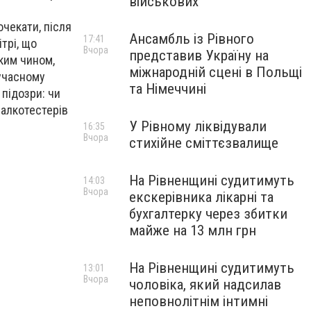
військових
очекати, після
Ансамбль із Рівного
17:41
трі, що
Вчора
представив Україну на
аким чином,
міжнародній сцені в Польщі
сучасному
та Німеччині
 підозри: чи
 алкотестерів
У Рівному ліквідували
16:35
Вчора
стихійне сміттєзвалище
На Рівненщині судитимуть
14:03
Вчора
екскерівника лікарні та
бухгалтерку через збитки
майже на 13 млн грн
На Рівненщині судитимуть
13:01
Вчора
чоловіка, який надсилав
неповнолітнім інтимні