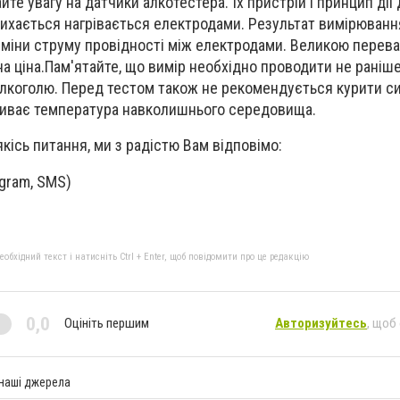
йте увагу на датчики алкотестера. Їх пристрій і принцип дії
дихається нагрівається електродами. Результат вимірюванн
зміни струму провідності між електродами. Великою перева
на ціна.Пам'ятайте, що вимір необхідно проводити не раніше
лкоголю. Перед тестом також не рекомендується курити си
ливає температура навколишнього середовища.
кісь питання, ми з радістю Вам відповімо:
egram, SMS)
бхідний текст і натисніть Ctrl + Enter, щоб повідомити про це редакцію
0,0
Оцініть першим
Авторизуйтесь
, щоб
 наші джерела