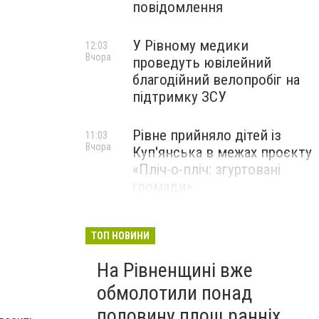
повідомлення
У Рівному медики
12:03
Вчора
проведуть ювілейний
благодійний велопробіг на
підтримку ЗСУ
Рівне прийняло дітей із
11:03
Вчора
Куп'янська в межах проєкту
«Пліч-о-пліч: згуртовані
громади»
ТОП НОВИНИ
На Рівненщині вже
обмолотили понад
половину площ ранніх