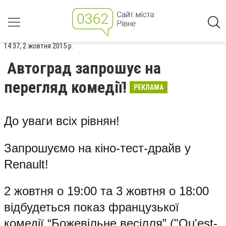
14:37, 2 жовтня 2015 р.
Автоград запрошує на
перегляд комедії!
РЕКЛАМА
До уваги всіх рівнян!
Запрошуємо на к
іно-тест-драйв у
Renault
!
2 жовтня о 19:00 та 3 жовтня о 18:00
відбудеться показ французької
комедії “Божевільне весілля” ("Qu'est-