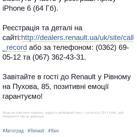
iPhone 6 (64 Гб).
Реєстрація та деталі на
сайті:
http://dealers.renault.ua/uk/site/call
_record
або за телефоном: (0362) 69-
05-12 та (067) 362-43-31.
Завітайте в гості до Renault у Рівному
на Пухова, 85, позитивні емоції
гарантуємо!
Якщо ви помітили помилку, виділіть необхідний текст і натисніть Ctrl + Enter, щоб
повідомити про це редакцію
#Автоград
#Renault
#Кіно