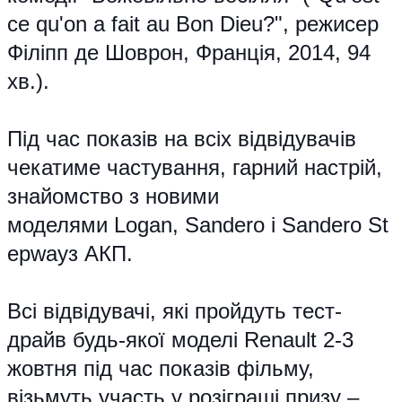
ce qu'on a fait au Bon Dieu?", режисер
Філіпп де Шоврон, Франція, 2014, 94
хв.).
Під час показів на всіх відвідувачів
чекатиме частування, гарний настрій,
знайомство з новими
моделями
Logan
,
Sandero
і
Sandero
St
epway
з АКП.
Всі відвідувачі, які пройдуть тест-
драйв будь-якої моделі Renault 2-3
жовтня під час показів фільму,
візьмуть участь у розіграші призу –