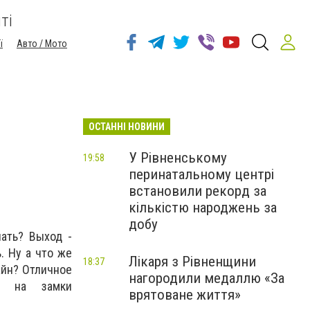
ті
ї
Авто / Мото
ОСТАННІ НОВИНИ
У Рівненському
19:58
перинатальному центрі
встановили рекорд за
кількістю народжень за
добу
ать? Выход -
. Ну а что же
Лікаря з Рівненщини
18:37
айн? Отличное
нагородили медаллю «За
в на замки
врятоване життя»