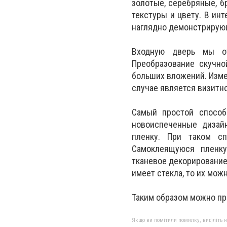
золотые, серебряные, б
текстуры и цвету. В ин
наглядно демонстрирующ
Входную дверь мы от
Преобразование скучно
больших вложений. Изме
случае является визитн
Самый простой способ
новоиспеченные дизай
пленку. При таком сп
Самоклеящуюся пленк
тканевое декорирование
имеет стекла, то их мож
Таким образом можно пре
Якщо ви помітили помилку, виділіть нео