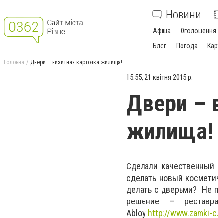
Новини
Афіша
Оголошення
Блог
Погода
Кар
Головна
Двери – визитная карточка жилища!
15:55, 21 квітня 2015 р.
Двери – 
жилища!
Сделали качественный 
сделать новый косметич
делать с дверьми? Не п
решение – реставр
Abloy
http://www.zamki-c