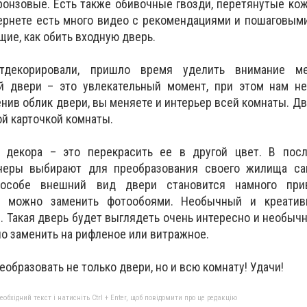
ронзовые. Есть также обивочные гвозди, перетянутые ко
тернете есть много видео с рекомендациями и пошаговым
ие, как обить входную дверь.
декорировали, пришло время уделить внимание ме
й двери – это увлекательный момент, при этом нам не
нив облик двери, вы меняете и интерьер всей комнаты. Дв
ой карточкой комнаты.
 декора – это перекрасить ее в другой цвет. В пос
неры выбирают для преобразования своего жилища с
особе внешний вид двери становится намного прив
у можно заменить фотообоями. Необычный и креатив
. Такая дверь будет выглядеть очень интересно и необычн
но заменить на рифленое или витражное.
образовать не только двери, но и всю комнату! Удачи!
бхідний текст і натисніть Ctrl + Enter, щоб повідомити про це редакцію