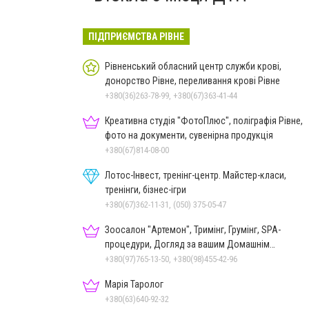
ПІДПРИЄМСТВА РІВНЕ
Рівненський обласний центр служби крові,
донорство Рівне, переливання крові Рівне
+380(36)263-78-99, +380(67)363-41-44
Креативна студія "ФотоПлюс", поліграфія Рівне,
фото на документи, сувенірна продукція
+380(67)814-08-00
Лотос-Інвест, тренінг-центр. Майстер-класи,
тренінги, бізнес-ігри
+380(67)362-11-31, (050) 375-05-47
Зоосалон "Артемон", Тримінг, Грумінг, SPA-
процедури, Догляд за вашим Домашнім
Улюбленцем
+380(97)765-13-50, +380(98)455-42-96
Марія Таролог
+380(63)640-92-32