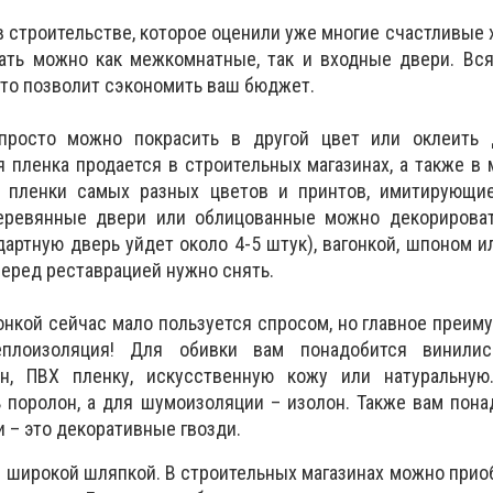
в строительстве, которое оценили уже многие счастливые 
вать можно как межкомнатные, так и входные двери. Вс
это позволит сэкономить ваш бюджет.
просто можно покрасить в другой цвет или оклеить 
 пленка продается в строительных магазинах, а также в 
ь пленки самых разных цветов и принтов, имитирующи
еревянные двери или облицованные можно декорироват
артную дверь уйдет около 4-5 штук), вагонкой, шпоном и
перед реставрацией нужно снять.
онкой сейчас мало пользуется спросом, но главное преим
еплоизоляция! Для обивки вам понадобится винилис
ин, ПВХ пленку, искусственную кожу или натуральную
 поролон, а для шумоизоляции – изолон. Также вам пон
 – это декоративные гвозди.
я широкой шляпкой. В строительных магазинах можно прио