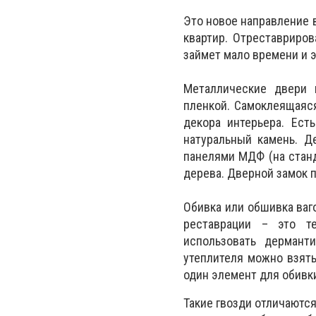
Это новое направление 
квартир. Отреставриро
займет мало времени и 
Металлические двери 
пленкой. Самоклеящаяся
декора интерьера. Ест
натуральный камень. Д
панелями МДФ (на станд
дерева. Дверной замок 
Обивка или обшивка ваг
реставрации – это т
использовать дермант
утеплителя можно взять
один элемент для обивки
Такие гвозди отличаютс