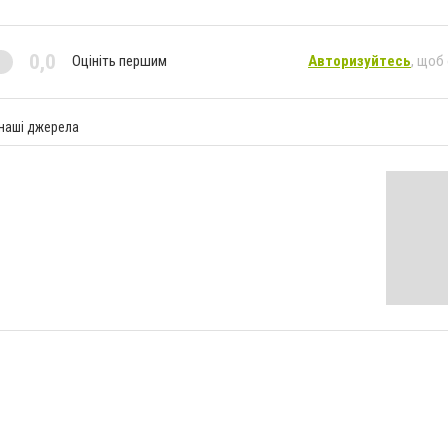
0,0
Оцініть першим
Авторизуйтесь
, щоб
 наші джерела