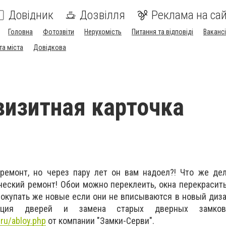
Довідник
Дозвілля
Реклама на сай
Головна
Фотозвіти
Нерухомість
Питання та відповіді
Вакансі
та міста
Довідкова
визитная карточка
ремонт, но через пару лет он вам надоел?! Что же дел
еский ремонт! Обои можно переклеить, окна перекрасить
окупать же новые если они не вписываются в новый диз
ация дверей и замена старых дверных замко
.ru/abloy.php
от компании "Замки-Серви".