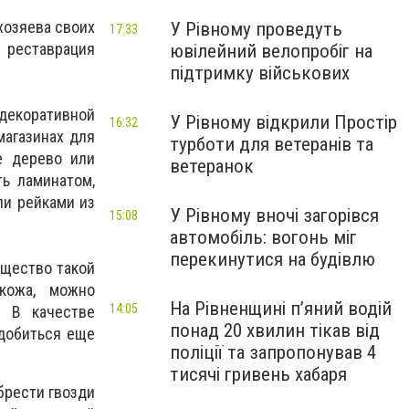
хозяева своих
У Рівному проведуть
17:33
я реставрация
ювілейний велопробіг на
підтримку військових
декоративной
У Рівному відкрили Простір
16:32
магазинах для
турботи для ветеранів та
е дерево или
ветеранок
ь ламинатом,
ли рейками из
У Рівному вночі загорівся
15:08
автомобіль: вогонь міг
перекинутися на будівлю
ущество такой
кожа, можно
На Рівненщині п’яний водій
14:05
. В качестве
понад 20 хвилин тікав від
адобиться еще
поліції та запропонував 4
тисячі гривень хабаря
брести гвозди