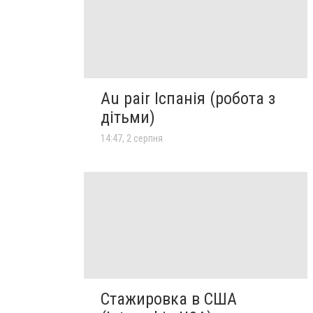
Au pair Іспанія (робота з
дітьми)
14:47, 2 серпня
Стажировка в США