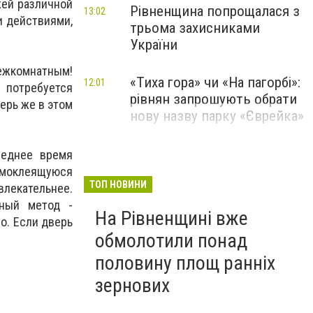
жей различной
Рівненщина попрощалася з
13:02
и действиями,
трьома захисниками
України
жкомнатным!
«Тиха гора» чи «На пагорбі»:
12:01
 потребуется
рівнян запрошують обрати
ерь же в этом
нову назву парку «Єврейка»
леднее время
амоклеящуюся
ТОП НОВИНИ
лекательнее.
ный метод -
На Рівненщині вже
о. Если дверь
обмолотили понад
половину площ ранніх
зернових