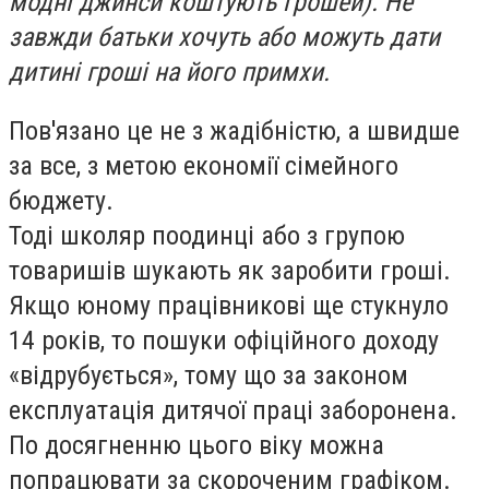
модні джинси коштують грошей). Не
завжди батьки хочуть або можуть дати
дитині гроші на його примхи.
Пов'язано це не з жадібністю, а швидше
за все, з метою економії сімейного
бюджету.
Тоді школяр поодинці або з групою
товаришів шукають як заробити гроші.
Якщо юному працівникові ще стукнуло
14 років, то пошуки офіційного доходу
«відрубується», тому що за законом
експлуатація дитячої праці заборонена.
По досягненню цього віку можна
попрацювати за скороченим графіком.