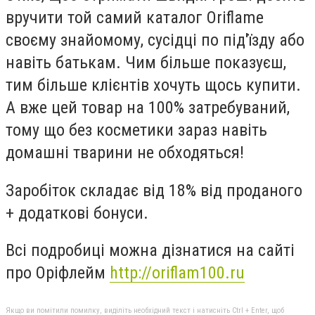
вручити той самий каталог Oriflame
своєму знайомому, сусідці по під'їзду або
навіть батькам. Чим більше показуєш,
тим більше клієнтів хочуть щось купити.
А вже цей товар на 100% затребуваний,
тому що без косметики зараз навіть
домашні тварини не обходяться!
Заробіток складає від 18% від проданого
+ додаткові бонуси.
Всі подробиці можна дізнатися на сайті
про Оріфлейм
http://oriflam100.ru
Якщо ви помітили помилку, виділіть необхідний текст і натисніть Ctrl + Enter, щоб