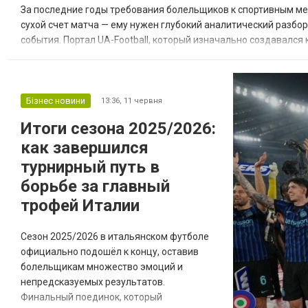
За последние годы требования болельщиков к спортивным ме
сухой счет матча — ему нужен глубокий аналитический разбо
события. Портал UA-Football, который изначально создавался
это полноценная мультиспортивная платформа, которая охват
Бізнес новини
13:36,
11 червня
Итоги сезона 2025/2026:
как завершился
турнирный путь в
борьбе за главный
трофей Италии
Сезон 2025/2026 в итальянском футболе
официально подошёл к концу, оставив
болельщикам множество эмоций и
непредсказуемых результатов.
Финальный поединок, который