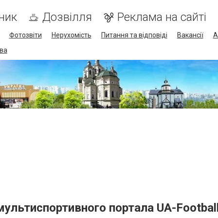
ник
Дозвілля
Реклама на сайті
Фотозвіти
Нерухомість
Питання та відповіді
Вакансії
А
ва
мультиспортивного портала UA-Footbal