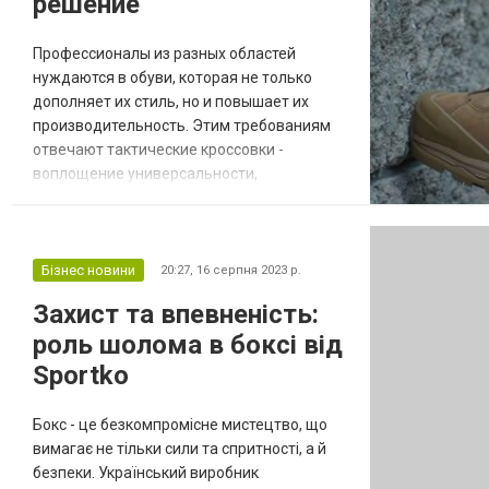
решение
Профессионалы из разных областей
нуждаются в обуви, которая не только
дополняет их стиль, но и повышает их
производительность. Этим требованиям
отвечают тактические кроссовки -
воплощение универсальности,
функциональности и стиля.
Исключительная обувь завоевала
популярность среди сотрудников
правоохранительных органов,
Бізнес новини
20:27,
16 серпня 2023 р.
военнослужащих, спортсменов
Захист та впевненість:
экстремальных видов спорта и искателей
роль шолома в боксі від
приключений. Предлагая уникальное
сочетание комфорта, долговечности и пр...
Sportko
Бокс - це безкомпромісне мистецтво, що
вимагає не тільки сили та спритності, а й
безпеки. Український виробник