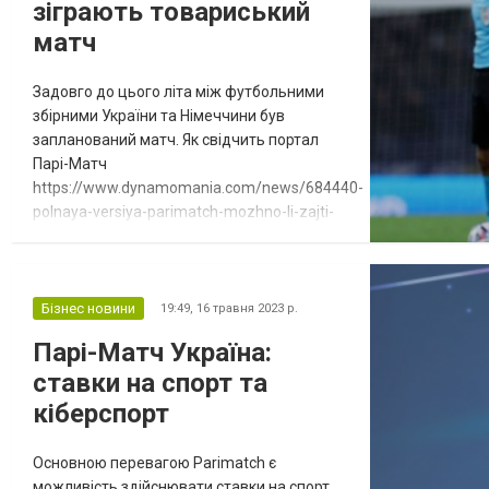
Белки э...
зіграють товариський
матч
Задовго до цього літа між футбольними
збірними України та Німеччини був
запланований матч. Як свідчить портал
Парі-Матч
https://www.dynamomania.com/news/684440-
polnaya-versiya-parimatch-mozhno-li-zajti-
na-sajt-chem-otlichaetsya-ot-mobilnogo-
prilozheniya, товариський поєдинок має
відбутися 12 червня о 19:00. Велика гра
відбудеться у Бремені. Більше детальної
Бізнес новини
19:49,
16 травня 2023 р.
інформації можна знайти на сайті
Парі-Матч Україна:
букмекера Parimatch. Особливості
ставки на спорт та
товариського матчу Багато вболів...
кіберспорт
Основною перевагою Parimatch є
можливість здійснювати ставки на спорт.