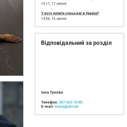
13:11,
17 липня
У кого купити спецодяг в Україні?
14:56,
16 липня
Відповідальний за розділ
Інна Тунєва
Телефон:
067-363-70-80
E-mail:
iniana@ukr.net