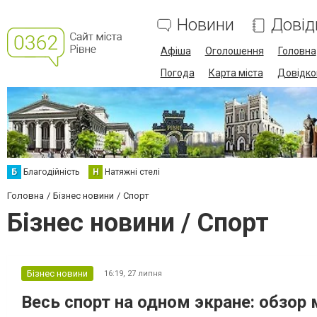
Новини
Довід
Афіша
Оголошення
Головна
Погода
Карта міста
Довідко
Б
Благодійність
Н
Натяжні стелі
Головна
Бізнес новини
Спорт
Бізнес новини / Спорт
Бізнес новини
16:19,
27 липня
Весь спорт на одном экране: обзор 