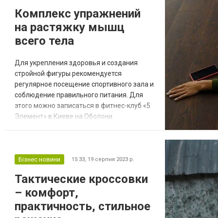
онлайн в текстовом режиме, есть и прямые
Комплекс упражнений
телевизионные репортажи. Сразу скажем,
на растяжку мышц
что не вклю...
всего тела
Для укрепления здоровья и создания
стройной фигуры рекомендуется
регулярное посещение спортивного зала и
соблюдение правильного питания. Для
этого можно записаться в фитнес-клуб «5
Элемент» в Киеве на Оболони.
Преимущества – доступная цена фитнеса
с тренером, комфортные условия,
просторные раздевалки и тренажерные
залы, современные тренажеры, удобное
Бізнес новини
15:33,
19 серпня 2023 р.
расположение. Есть групповые или
Тактические кроссовки
индивидуальные занятия с
– комфорт,
профессиональным инструктором,
который разработае...
практичность, стильное