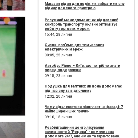
Магазин рідин для подів: як вибрати якісну
рідину для свого пристрою
Розумний менеджмент: як віддалений
контроль транспорту онлайн оптимізує
роботу торгових мереж
15:44,
28 липня
Силові роз'єми для тимчасових
електричних мереж
00:05,
25 липня
Автобус Рівне – Київ: що потрібно знати
перед подорожжю
09:15,
23 липня
Подушка для вагітних: як вона допомагає
під час сну та відпочинку
12:32,
20 липня
Чому відклеюється пінопласт на фасаді: 7
найпоширеніших причин
09:10,
18 липня
Реабілітаційний центр лікування
залежностей "Рецена" - комплексна
допомога 24/7, анонімно та гарантовано.