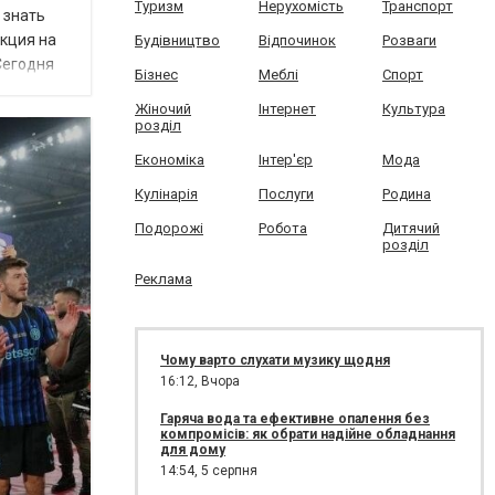
Туризм
Нерухомість
Транспорт
 знать
акция на
Будівництво
Відпочинок
Розваги
Сегодня
Бізнес
Меблі
Спорт
Жіночий
Інтернет
Культура
розділ
Економіка
Інтер'єр
Мода
Кулінарія
Послуги
Родина
Подорожі
Робота
Дитячий
розділ
Реклама
Чому варто слухати музику щодня
16:12,
Вчора
Гаряча вода та ефективне опалення без
компромісів: як обрати надійне обладнання
для дому
14:54,
5 серпня