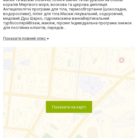
коралів Мертвого моря, воскова та цукрова депіляція.
Антицелюлітні програми для тіла, термообгортання (шоколадне,
водорослеве), пілінг для тіла.Масаж лікувальний, оздоровчий,
медовий.Душ Шарко, гідромасажна ваннаВертикальний
турбосолярійВізаж, макіяж, пірсинг Індивідуальна програма знижок
для постійних клієнтів, передсв...
Показати повний опис
Показати на карті