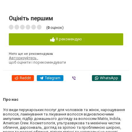
Оцініть першим
(
0
оцінок)
Я рекомендую
Ніхто ще не рекомендував
Авторизуйтесь
,
щоб оцінити і порекомендувати
Reddit
Telegram
Viber
WhatsApp
Про нас
Усі види перукарських послуг для чоловіків та жінок, нарощування
волосся, ламінування та лікування волосся відновлюючими
ампулами, підбір домашнього догляду за волоссям Мatrix, Indola,
American Crew. Косметологія, ультразвукова та мехінічна чистки
обличчя, дарсонваль, догляд за зрілою та проблемною шкірою,
маски та масажі обличчя, пілінги хімічні та натуральні на основі