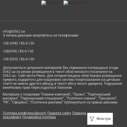
·
Тату, татуаж, перманентний макіяж, пірсинг
Висококваліфіковані фахівці використовують професійну косметику, яка
не нашкодить вам, а також спеціальні інструменти. Кожен стиліст стежить
за модними тенденціями, тож створить вам трендовий образ. При підборі
зачіски та макіяжу враховують тип заходу, особливості фігури та форму
обличчя дівчини. Грамотно підібраний візаж та зачіска приховують
недоліки та підкреслять переваги.
info@0362.ua
З питань реклами звертайтесь за телефонами:
Також у центрах краси пропонують низку послуг для чоловіків. Ви можете
відвідати найпопулярніших майстрів, які виконають модні стрижки.
+38 (098) 185-0-130
Вибирайте найближчий заклад і записуйтесь на сеанс по контактному
телефону, вказаному на сайті. Додатково ви зможете придбати
+38(099) 185-0-130
подарунковий сертифікат, який стане доречним подарунком на будь-яке
свято. У закладах зроблять ідеальну форму брів, а також допоможуть
+38 (093) 185-0-130
наростити вії, виконати ламінування або татуаж. На Вас чекає відмінний
сервіс та якісно надані послуги.
Допускається цитування матеріалів без отримання попередньої згоди
Чому важливо обрати добрий заклад
0362.ua за умови розміщення в тексті обов'язкового посилання на
0362.ua - Сайт міста Рівне. Для інтернет-видань обов'язкове розміщення
·
Використання якісних косметичних засобів без додавання речовин, що
прямого, відкритого для пошукових систем гіперпосилання на цитовані
шкодять організму. Більшість топових місць застосовують виключно
органіку. А там, де не обійтися без хімії, наприклад, при сильному
статті не нижче другого абзацу в тексті або в якості джерела. Порушення
освітленні волосся, використовують тільки дбайливі компоненти.
виняткових прав переслідується Законом.
·
Наявність досвідчених майстрів, які добре знайомі з усіма нюансами
Матеріали з плашками "Новини компаній", "Промо", "Партнерський
процедури.
матеріал", "Партнерський спецпроєкт", "Політичні новини", "Пресреліз",
"PR", "Офіційно", "Політична реклама" публікуються на правах реклами.
·
Чудовий сервіс – кава, чай, усміхнені адміністратори та повна
клієнтоорієнтованість.
Політика конфіденційності
Правила сайту
Правила
·
Зручне розташування, чудова транспортна доступність та паркувальні
класифайд
Редакційна політика
місця.
Фільтри
·
Рекомендуємо відвідувати перевірені заклади з хорошими відгуками,