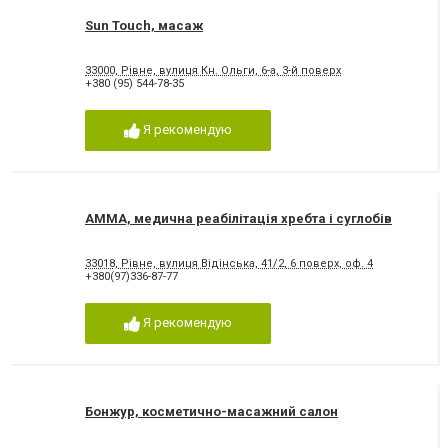
Sun Touch, масаж
33000, Рівне, вулиця Кн. Ольги, 6-а, 3-й поверх
+380 (95) 544-78-35
Я рекомендую
AMMA, медична реабілітація хребта і суглобів
33018, Рівне, вулиця Відінська, 41/2, 6 поверх, оф. 4
+380(97)336-87-77
Я рекомендую
Бонжур, косметично-масажний салон