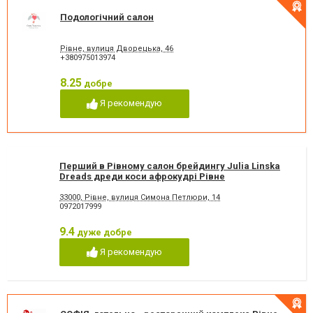
Подологічний салон
Рівне, вулиця Дворецька, 46
+380975013974
8.25
добре
Я рекомендую
Перший в Рівному салон брейдингу Julia Linska
Dreads дреди коси афрокудрі Рівне
33000, Рівне, вулиця Симона Петлюри, 14
0972017999
9.4
дуже добре
Я рекомендую