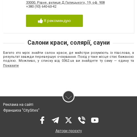
33000, Рівне, вулиця Д.Галицького, 19, оф. 908
+380 (93) 640-60-42
Я рекомендую
Салони краси, солярії, сауни
Багато хто мріє знайти салон краси, де майстри розуміють із півслова, а
результат завжди перевершує очікування. Похід у таке місце стає бажаною
подією. Можливо, у списку від 0362
.
ua
ви знайдете ту саму — єдину та
неповторну — студію, створену ніби спеціально для вас! На сторінці
Показати
“Салони краси, солярії, сауни, SPA Рівне” зібрані найкращі салони краси,
спа-центри та перукарні міста. Фахівці пропонують такі послуги:
·
Візаж, макіяж
·
Епіляція, депіляція
·
Косметологія
·
Масаж
Реклама на сайті
·
Нігтьовий сервіс
Франшиза "CitySites"
·
Перукарські послуги
·
Салони краси та перукарні
·
Сауни, лазні, СПА
Автори проєкту
·
Солярій і студії засмаги