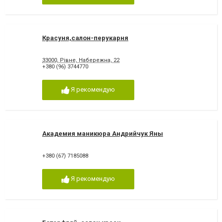
Красуня,салон-перукарня
33000, Рівне, Набережна, 22
+380 (96) 3744770
Я рекомендую
Академия маникюра Андрийчук Яны
+380 (67) 7185088
Я рекомендую