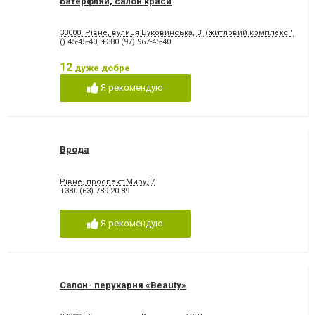
Батерфляй, салон краси
33000, Рівне, вулиця Буковинська, 3, (житловий комплекс "Виго
() 45-45-40
,
+380 (97) 967-45-40
12
дуже добре
Я рекомендую
Врода
Рівне, проспект Миру, 7
+380 (63) 789 20 89
Я рекомендую
Салон- перукарня «Beauty»