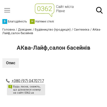
Б
Благодійність
Н
Натяжні стелі
Головна
Довідник
Будівництво (продукція)
Сантехніка
АКва-
Лайф,салон басейнів
АКва-Лайф,салон басейнів
Опис
+380 (97) 0470717
Будь ласка, скажіть,
що дізналися номер
на сайті 0362.ua