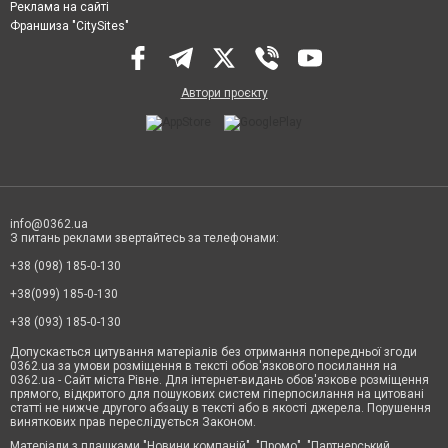
Реклама на сайті
Франшиза "CitySites"
Автори проєкту
info@0362.ua
З питань реклами звертайтесь за телефонами:
+38 (098) 185-0-130
+38(099) 185-0-130
+38 (093) 185-0-130
Допускається цитування матеріалів без отримання попередньої згоди
0362.ua за умови розміщення в тексті обов'язкового посилання на
0362.ua - Сайт міста Рівне. Для інтернет-видань обов'язкове розміщення
прямого, відкритого для пошукових систем гіперпосилання на цитовані
статті не нижче другого абзацу в тексті або в якості джерела. Порушення
виняткових прав переслідується Законом.
Матеріали з плашками "Новини компаній", "Промо", "Партнерський