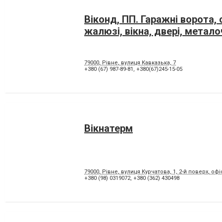
Віконд, ПП. Гаражні ворота, 
жалюзі, вікна, двері, метал
79000, Рівне, вулиця Кавказька, 7
+380 (67) 987-89-81
,
+380(67)245-15-05
Вікнатерм
79000, Рівне, вулиця Курчатова, 1, 2-й поверх, офі
+380 (98) 0319072
,
+380 (362) 430498