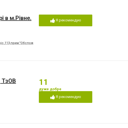
і в м.Рівне.
Я рекомендую
офіс,113,прим."Обспоживспілка"(Центр)
, ТзОВ
11
дуже добре
Я рекомендую