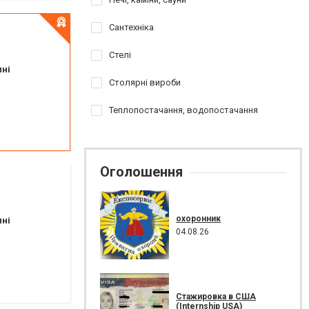
Сантехніка
Стелі
пні
Столярні вироби
Теплопостачання, водопостачання
Оголошення
охоронник
пні
04.08.26
0)665-05-03
,
+380(98)372-32-00
Стажировка в США
(Internship USA)