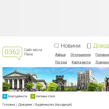
Новини
Довід
Афіша
Оголошення
Головна
Погода
Карта міста
Довідко
Б
Благодійність
Н
Натяжні стелі
Головна
Довідник
Будівництво (продукція)