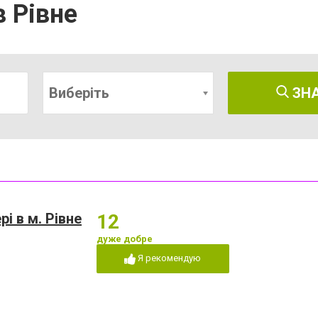
в Рівне
Виберіть
ЗН
рі в м. Рівне
12
дуже добре
Я рекомендую