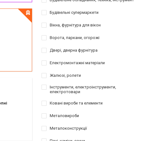
Будівельні супермаркети
Вікна, фурнітура для вікон
Ворота, паркани, огорожі
Двері, дверна фурнітура
Електромонтажні матеріали
Жалюзі, ролети
Інструменти, електроінструменти,
електротовари
рпні
Ковані вироби та елементи
Металовироби
Металоконструкції
Печі, каміни, сауни