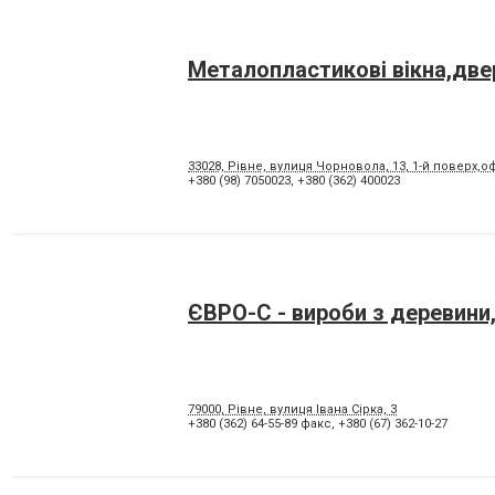
Металопластикові вікна,двер
33028, Рівне, вулиця Чорновола, 13, 1-й поверх,
+380 (98) 7050023
,
+380 (362) 400023
ЄВРО-С - вироби з деревини
79000, Рівне, вулиця Івана Сірка, 3
+380 (362) 64-55-89 факс
,
+380 (67) 362-10-27