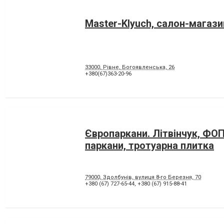
Master-Klyuch, салон-магази
33000, Рівне, Богоявленська, 26
+380(67)363-20-96
Європаркани. Літвінчук, ФОП
паркани, тротуарна плитка
79000, Здолбунів, вулиця 8-го Березня, 70
+380 (67) 727-65-44
,
+380 (67) 915-88-41