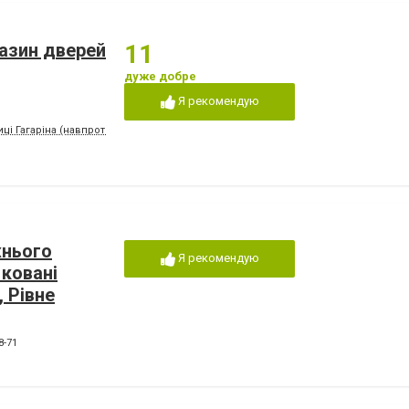
газин дверей
11
дуже добре
Я рекомендую
иці Гагаріна (навпроти автостанції Чайка)
жнього
Я рекомендую
 ковані
, Рівне
8-71