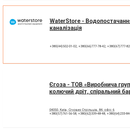
WaterStore - Водопостачання
каналізація
+380(44)502-01-02
,
+380(66)777-78-42
,
+380(67)777-82
Єгоза - ТОВ «Виробнича гру
колючий дріт, спіральний ба
04050, Київ, Січових Стрільців, 84, офіс 6
+380(57)761-56-58
,
+380(62)339-48-48
,
+380(64)233-84