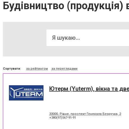
Будівництво (продукція) 
Сортувати:
за рейтингом
за переглядами
Ютерм (Yuterm), вікна та две
33000, Рівне, проспект Генерала Безручка, 2
+380(97)567-91-91