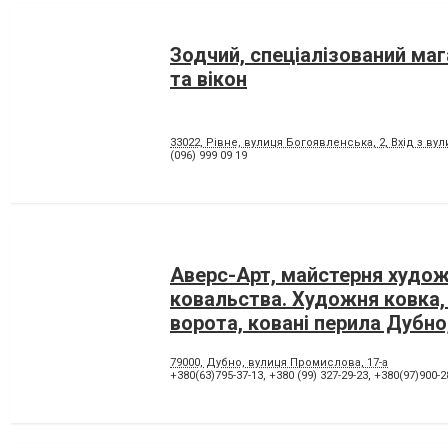
Зодчий, спеціалізований ма
та вікон
33022, Рівне, вулиця Богоявленська, 2, Вхід з вул
(096) 999 09 19
Аверс-Арт, майстерня худо
ковальства. Художня ковка,
ворота, ковані перила Дубно
79000, Дубно, вулиця Промислова, 17-а
+380(63)795-37-13
,
+380 (99) 327-29-23
,
+380(97)900-2