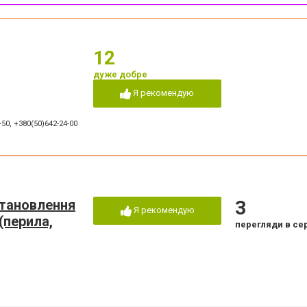
12
дуже добре
Я рекомендую
-50
,
+380(50)642-24-00
становлення
3
Я рекомендую
(перила,
перегляди в се