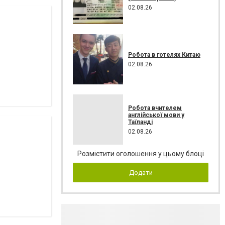
02.08.26
Робота в готелях Китаю
02.08.26
Робота вчителем
англійської мови у
Таїланді
02.08.26
Розмістити оголошення у цьому блоці
Додати