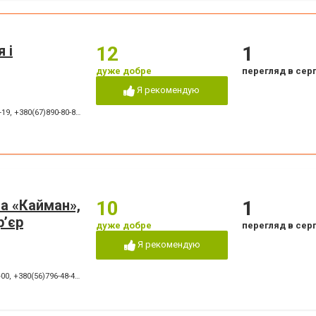
 і
12
1
дуже добре
перегляд в сер
Я рекомендую
-19
,
+380(67)890-80-80
,
+380(73)890-80-80
,
+380(44)502-01-03
па «Кайман»,
10
1
р’єр
дуже добре
перегляд в сер
Я рекомендую
-00
,
+380(56)796-48-48
,
+380(48)735-19-36
,
+380(44)568-22-22
,
+380(63)684-84-84
,
+380(5