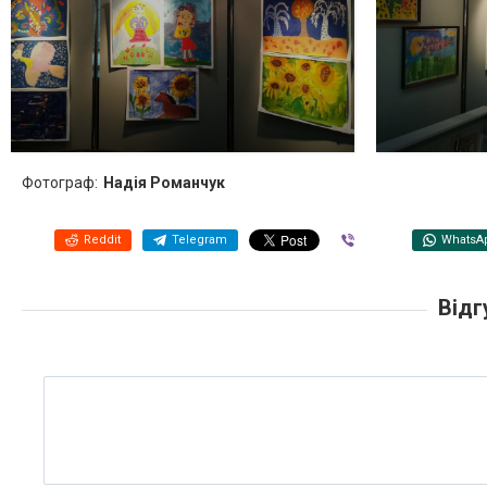
Фотограф:
Надія Романчук
Reddit
Telegram
Viber
WhatsA
Відг