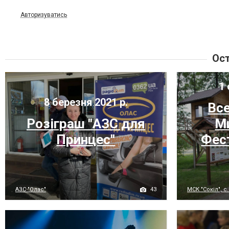
Авторизуватись
Ост
1 
8 березня 2021 р.
Вс
Розіграш "АЗС для
М
Принцес"
Фес
43
АЗС "Олас"
МСК "Сокіл", с