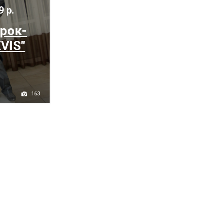
9 р.
рок-
VIS"
163