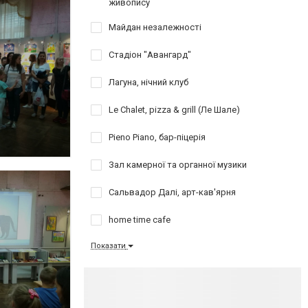
живопису
Майдан незалежності
Стадіон "Авангард"
Лагуна, нічний клуб
Le Chalet, pizza & grill (Ле Шале)
Pieno Piano, бар-піцерія
Зал камерної та органної музики
Сальвадор Далі, арт-кав'ярня
home time cafe
Показати