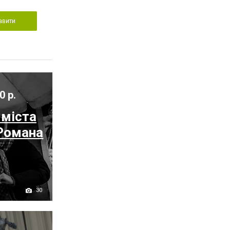
авити
0 р.
 міста
 Романа
30