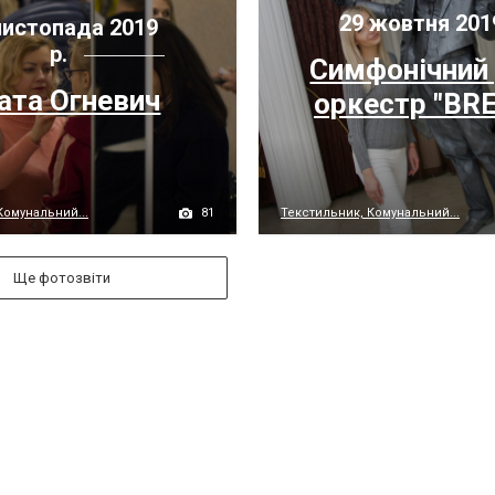
29 жовтня 201
листопада 2019
р.
Симфонічний 
ата Огневич
оркестр "BRE
81
Комунальний...
Текстильник, Комунальний...
Ще фотозвіти