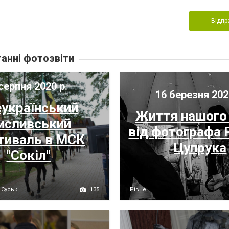
Відпр
анні фотозвіти
серпня 2020 р.
16 березня 202
еукраїнський
Життя нашого
исливський
від фотографа
тиваль в МСК
Цупрука
"Сокіл"
135
. Суськ
Рівне