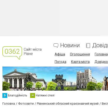
Новини
Довід
Афіша
Оголошення
Головна
Погода
Карта міста
Довідко
Б
Благодійність
Н
Натяжні стелі
Головна
Фотозвіти
Рівненський обласний краєзнавчий музей
Вист