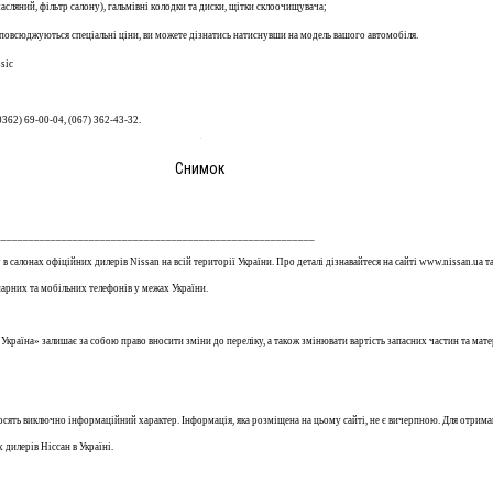
яний, фільтр салону), гальмівні колодки та диски, щітки склоочищувача;
овсюджуються спеціальні ціни, ви можете дізнатись натиснувши на модель вашого автомобіля.
sic
0362) 69-00-04, (067)
362-43-32.
Снимок
_________________________________________________________
 в салонах офіційних дилерів Nissan на всій території України. Про деталі дізнавайтеся на сайті www.nissan.ua т
онарних та мобільних телефонів у межах України.
раїна» залишає за собою право вносити зміни до переліку, а також змінювати вартість запасних частин та мате
носять виключно інформаційний характер. Інформація, яка розміщена на цьому сайті, не є вичерпною. Для отрима
 дилерів Ніссан в Україні.