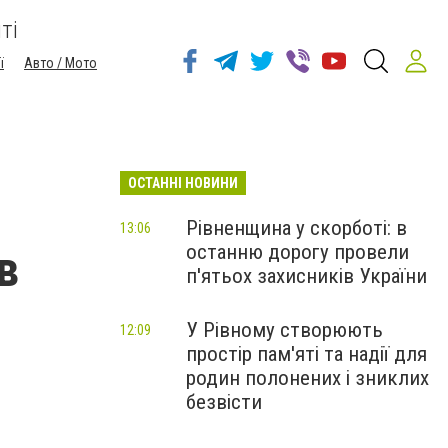
ті
ї
Авто / Мото
ОСТАННІ НОВИНИ
Рівненщина у скорботі: в
13:06
останню дорогу провели
в
п'ятьох захисників України
У Рівному створюють
12:09
простір пам'яті та надії для
родин полонених і зниклих
безвісти