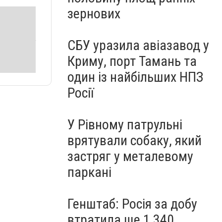
зернових
СБУ уразила авіазавод у
Криму, порт Тамань та
один із найбільших НПЗ
Росії
У Рівному патрульні
врятували собаку, який
застряг у металевому
паркані
Генштаб: Росія за добу
втратила ще 1 340