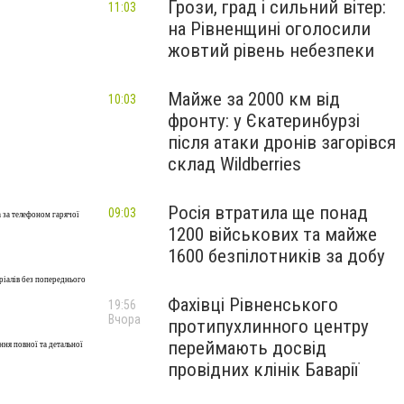
Грози, град і сильний вітер:
11:03
на Рівненщині оголосили
жовтий рівень небезпеки
Майже за 2000 км від
10:03
фронту: у Єкатеринбурзі
після атаки дронів загорівся
склад Wildberries
Росія втратила ще понад
09:03
а за телефоном гарячої
1200 військових та майже
1600 безпілотників за добу
ріалів без попереднього
Фахівці Рівненського
19:56
Вчора
протипухлинного центру
переймають досвід
ння повної та детальної
провідних клінік Баварії