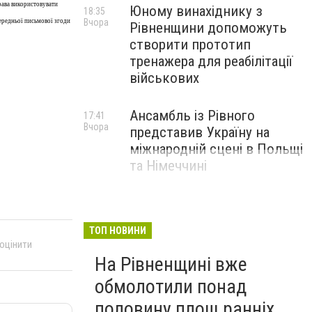
рава використовувати
Юному винахіднику з
18:35
Вчора
ередньої письмової згоди
Рівненщини допоможуть
створити прототип
тренажера для реабілітації
військових
Ансамбль із Рівного
17:41
Вчора
представив Україну на
міжнародній сцені в Польщі
та Німеччині
ТОП НОВИНИ
 оцінити
На Рівненщині вже
обмолотили понад
половину площ ранніх