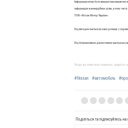
Інформація може бути використана виключно в 
інформацію в комерційних цілях, в тому числі
ТОВ «Ніссан Мотор Україна».
Під вигодою мається на увазі різниця у порів
Під безкоштовною діагностикою мається на ува
Якщо ви помітили помилку, виділіть нео
#Nissan
#автомобіль
#пр
Поділіться та підписуйтесь на