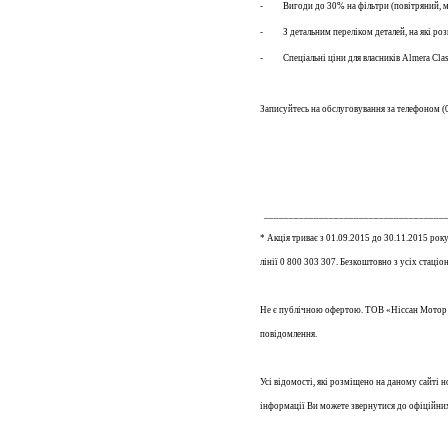
- Вигоди до 30% на фільтри (повітряний, масл
- З детальним переліком деталей, на які розп
- Спеціальні ціни для власників Almera Clas
Записуйтесь на обслуговування за телефоном
(
_____________________________________
* Акція триває з 01.09.2015 до 30.11.2015 року
лінії 0 800 303 307. Безкоштовно з усіх стаці
Не є публічною офертою. ТОВ «Ніссан Мотор Ук
повідомлення.
Усі відомості, які розміщено на даному сайті 
інформації Ви можете звернутися до офіційних