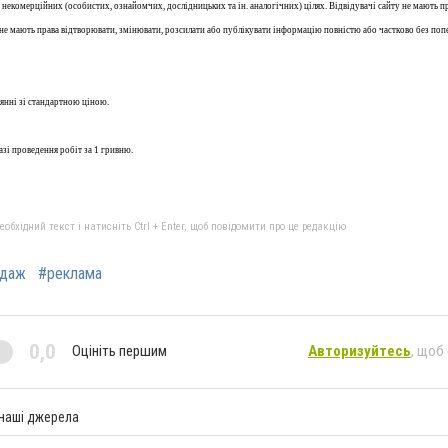
некомерційних (особистих, ознайомчих, дослідницьких та ін. аналогічних) цілях. Відвідувачі сайту не мають п
 не мають права відтворювати, змінювати, розсилати або публікувати інформацію повністю або частково без поп
нянні зі стандартною ціною.
зі проведення робіт за 1 гривню.
бхідний текст і натисніть Ctrl + Enter, щоб повідомити про це редакцію
одаж
#реклама
0,0
Оцініть першим
Авторизуйтесь
, щоб
 наші джерела