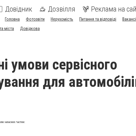
Довідник
Дозвілля
Реклама на сай
Головна
Фотозвіти
Нерухомість
Питання та відповіді
Вакансі
та міста
Довідкова
ні умови сервісного
ування для автомобілі
івлю запасних частин: