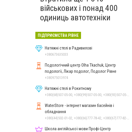
військових і понад 400
одиниць автотехніки
ПІДПРИЄМСТВА РІВНЕ
Натяжні стелі в Радивилові
+380673635033
Подологічний центр Olha Tkachuk, Центр
подології, Лікар подолог, Подолог Рівне
+380975013974
Натяжні стелі в Рокитному
+380(68)507-05-00, +380(99)507-05-00, +380(93)507-05-00
WaterStore - інтернет магазин басейнів і
обладнання
+380(44)502-01-02, +380(66)777-78-42, +380(67)777-82-19, +380(67)890-80-80, +380(73)890-80-80, +380(44)502-01-03
Школа англійської мови Профі-Центр