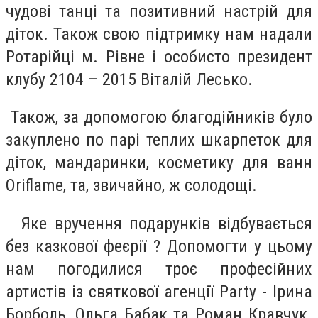
чудові танці та позитивний настрій для
діток. Також свою підтримку нам надали
Ротарійці м. Рівне і особисто президент
клубу 2104 – 2015 Віталій Лесько.
Також, за допомогою благодійників було
закуплено по парі теплих шкарпеток для
діток, мандаринки, косметику для ванн
Oriflame, та, звичайно, ж солодощі.
Яке вручення подарунків відбувається
без казкової феєрії ? Допомогти у цьому
нам погодилися троє професійних
артистів із святкової агенції Party - Ірина
Борболь, Ольга Бабак та Роман Кравчук.