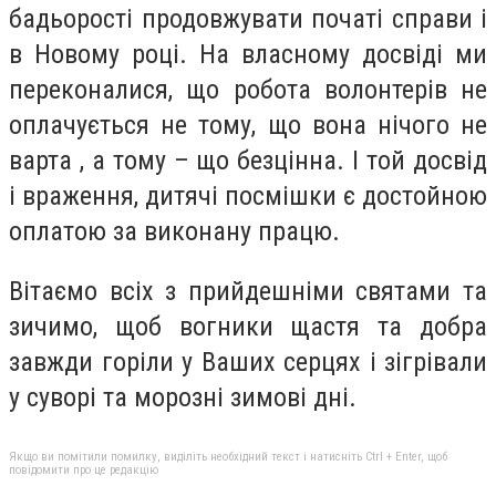
бадьорості продовжувати початі справи і
в Новому році. На власному досвіді ми
переконалися, що робота волонтерів не
оплачується не тому, що вона нічого не
варта , а тому – що безцінна. І той досвід
і враження, дитячі посмішки є достойною
оплатою за виконану працю.
Вітаємо всіх з прийдешніми святами та
зичимо, щоб вогники щастя та добра
завжди горіли у Ваших серцях і зігрівали
у суворі та морозні зимові дні.
Якщо ви помітили помилку, виділіть необхідний текст і натисніть Ctrl + Enter, щоб
повідомити про це редакцію