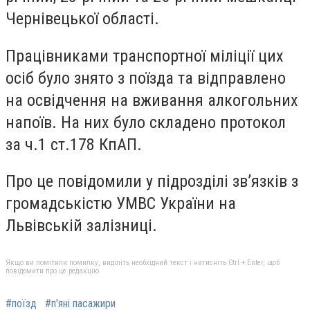
Чернівецької області.
Працівниками транспортної міліції цих
осіб було знято з поїзда та відправлено
на освідчення на вживання алкогольних
напоїв. На них було складено протокол
за ч.1 ст.178 КпАП.
Про це повідомили у підрозділі зв’язків з
громадськістю УМВС України на
Львівській залізниці.
Якщо ви помітили помилку, виділіть необхідний текст і натисніть Ctrl + Enter, щоб
повідомити про це редакцію
#поїзд
#п'яні пасажири