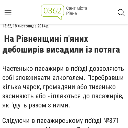
13:52, 18 листопада 2014 р.
На Рівненщині п'яних
дебоширів висадили із потяга
Частенько пасажири в поїзді дозволяють
собі зловживати алкоголем. Перебравши
кілька чарок, громадяни або тихенько
засинають або чіпляються до пасажирів,
які їдуть разом з ними.
Слідуючи в пасажирському поїзді №371