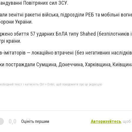
андуванні Повітряних сил ЗСУ.
ли зенітні ракетні війська, підрозділи РЕБ та мобільні вогн
борони України.
джено збиття 57 ударних БпЛА типу Shahed (безпілотників і
трі країни.
-імітаторів — локаційно втрачені (без негативних наслідків
аки постраждали Сумщина, Донеччина, Харківщина, Київщин
бхідний текст і натисніть Ctrl + Enter, щоб повідомити про це редакцію
0,0
Оцініть першим
Авторизуйтесь
, щоб