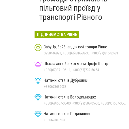
пільговий проїзд у
транспорті Рівного
ПІДПРИЄМСТВА РІВНЕ
BabyUp, бейбі ап, дитячі товари Рівне
0950446991, +380(66)816-83-33, +380(97)816-83-33
Школа англійської мови Профі-Центр
+380(67)371-96-11, +380(67)732-56-54
Натяжні стелі в Дубровиці
+380673635033
Натяжні стелі в Володимирцях
+380(68)507-05-00, +380(99)507-05-00, +380(93)507-05-00
Натяжні стелі в Радивилові
+380673635033