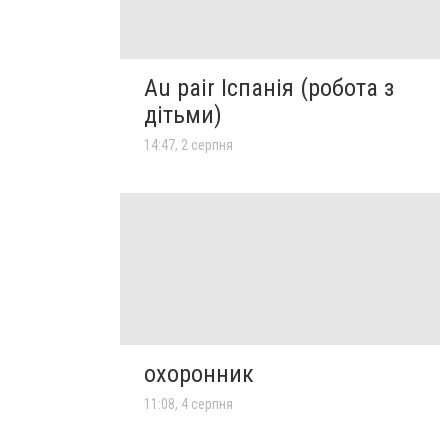
Au pair Іспанія (робота з
дітьми)
14:47, 2 серпня
охоронник
11:08, 4 серпня