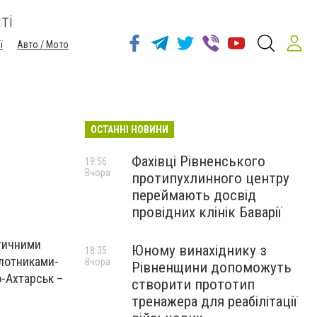
ті
ї
Авто / Мото
ОСТАННІ НОВИНИ
Фахівці Рівненського
19:56
Вчора
протипухлинного центру
переймають досвід
провідних клінік Баварії
стичними
Юному винахіднику з
18:35
ілотниками-
Вчора
Рівненщини допоможуть
о-Ахтарськ –
створити прототип
тренажера для реабілітації