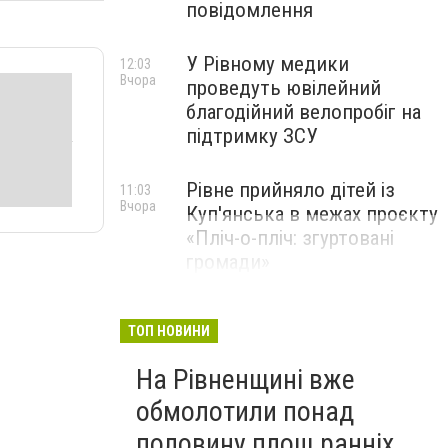
повідомлення
У Рівному медики
12:03
Вчора
проведуть ювілейний
благодійний велопробіг на
підтримку ЗСУ
Рівне прийняло дітей із
11:03
Вчора
Куп'янська в межах проєкту
«Пліч-о-пліч: згуртовані
громади»
ТОП НОВИНИ
На Рівненщині вже
обмолотили понад
половину площ ранніх