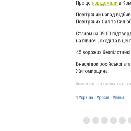
Про це
повідомили
в Ком
Повітряний напад відбива
Повітряних Сил та Сил о
Станом на 09.00 підтвер
на півночі, сході та в цен
45 ворожих безпілотників
Внаслідок російської ат
Житомирщина.
Якщо ви помітили помилку, виділіть нео
#Україна
#росія
#війна