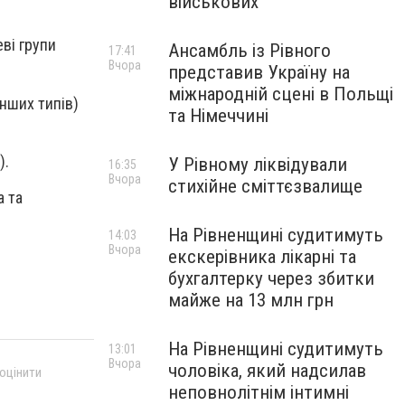
військових
еві групи
Ансамбль із Рівного
17:41
Вчора
представив Україну на
міжнародній сцені в Польщі
нших типів)
та Німеччині
).
У Рівному ліквідували
16:35
Вчора
стихійне сміттєзвалище
а та
На Рівненщині судитимуть
14:03
Вчора
екскерівника лікарні та
бухгалтерку через збитки
майже на 13 млн грн
На Рівненщині судитимуть
13:01
Вчора
чоловіка, який надсилав
 оцінити
неповнолітнім інтимні