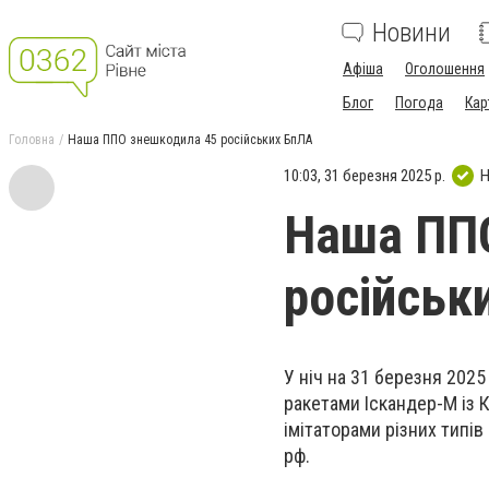
Новини
Афіша
Оголошення
Блог
Погода
Кар
Головна
Наша ППО знешкодила 45 російських БпЛА
10:03, 31 березня 2025 р.
Н
Наша ПП
російськ
У ніч на 31 березня 2025
ракетами Іскандер-М із К
імітаторами різних типів
рф.