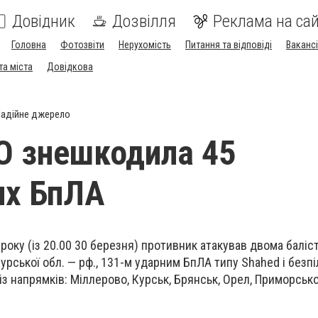
Довідник
Дозвілля
Реклама на сай
Головна
Фотозвіти
Нерухомість
Питання та відповіді
Вакансі
та міста
Довідкова
адійне джерело
О знешкодила 45
их БпЛА
 року (із 20.00 30 березня) противник атакував двома балі
урської обл. — рф., 131-м ударним БпЛА типу Shahed і безп
 із напрямків: Міллерово, Курськ, Брянськ, Орел, Приморськ