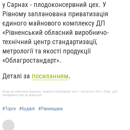
у Сарнах - плодоконсервний цех. У
Рівному запланована приватизація
єдиного майнового комплексу ДП
«Рівненський обласний виробничо-
технічний центр стандартизації,
метрології та якості продукції
«Облагростандарт».
Деталі за
посиланням
.
Якщо ви помітили помилку, виділіть необхідний текст і натисніть Ctrl + Enter, щоб
повідомити про це редакцію
#Торги
#будівлі
#Рівненщина