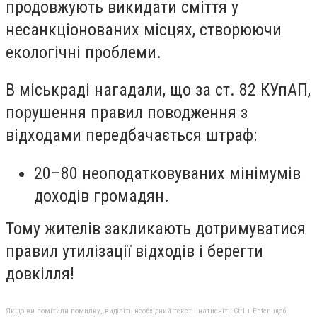
продовжують викидати сміття у
несанкціонованих місцях, створюючи
екологічні проблеми.
В міськраді нагадали, що за ст. 82 КУпАП,
порушення правил поводження з
відходами передбачається штраф:
20–80 неоподатковуваних мінімумів
доходів громадян.
Тому жителів закликають дотримуватися
правил утилізації відходів і берегти
довкілля!
Якщо ви помітили помилку, виділіть необхідний текст і натисніть Ctrl + Enter, щоб