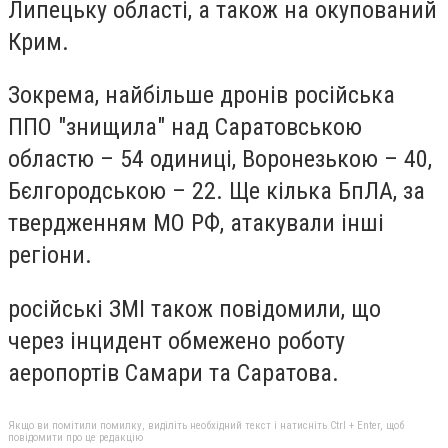
Липецьку області, а також на окупований
Крим.
Зокрема, найбільше дронів російська
ППО "знищила" над Саратовською
областю – 54 одиниці, Воронезькою – 40,
Бєлгородською – 22. Ще кілька БпЛА, за
твердженням МО РФ, атакували інші
регіони.
російські ЗМІ також повідомили, що
через інцидент обмежено роботу
аеропортів Самари та Саратова.
Якщо ви помітили помилку, виділіть необхідний текст і натисніть Ctrl + Enter, щоб
повідомити про це редакцію