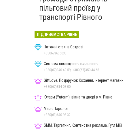
пільговий проїзд у
транспорті Рівного
ПІДПРИЄМСТВА РІВНЕ
Натяжні стелі в Острозі
+380673635033
Система сповіщення населення
+380(67)340-49-59, +380(67)350-44-68
GiftLove, Подарунок Кохання, інтернет магазин
+380(67)814-08-00
Ютерм (Yuterm), вікна та двері в м. Рівне
Марія Таролог
+380(63)640-92-32
SMM, Таргетинг, Контекстна реклама, Гугл Мій