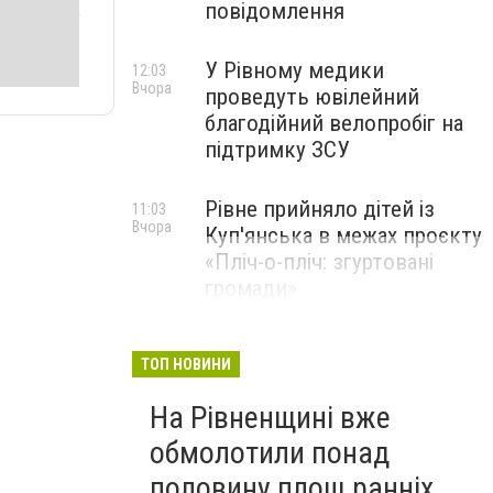
повідомлення
У Рівному медики
12:03
Вчора
проведуть ювілейний
благодійний велопробіг на
підтримку ЗСУ
Рівне прийняло дітей із
11:03
Вчора
Куп'янська в межах проєкту
«Пліч-о-пліч: згуртовані
громади»
ТОП НОВИНИ
На Рівненщині вже
обмолотили понад
половину площ ранніх