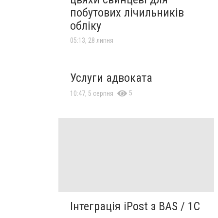
побутових лічильників
обліку
05:13, 28 липня
Услуги адвоката
5
10:47, 5 серпня
Інтеграція iPost з BAS / 1С