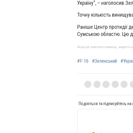
Україну", – наголосив Зе
Точну кількість винищув
Раніше Центр протидії д
Сумською областю. Цю д
Якщо ви помітили помилку, виділіть нео
#F-16
#Зеленський
#Укра
Поділіться та підписуйтесь на