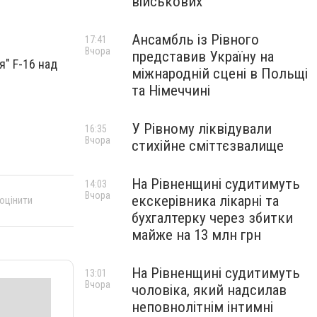
військових
Ансамбль із Рівного
17:41
Вчора
представив Україну на
я" F-16 над
міжнародній сцені в Польщі
та Німеччині
У Рівному ліквідували
16:35
Вчора
стихійне сміттєзвалище
На Рівненщині судитимуть
14:03
Вчора
екскерівника лікарні та
 оцінити
бухгалтерку через збитки
майже на 13 млн грн
На Рівненщині судитимуть
13:01
Вчора
чоловіка, який надсилав
неповнолітнім інтимні