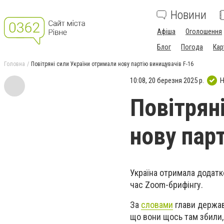
Новини
Афіша
Оголошення
Блог
Погода
Кар
Головна
Повітряні сили України отримали нову партію винищувачів F-16
10:08, 20 березня 2025 р.
Н
Повітрян
нову пар
Україна отримала додатк
час Zoom-брифінгу.
За
словами
глави держави
що вони щось там збили, 