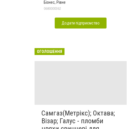
Бізнес, Рівне
0680000362
Додати підприємство
ОГОЛОШЕННЯ
Самгаз(Метрікс); Октава;
Візар; Галус - пломби
цвяхи свинцеві для