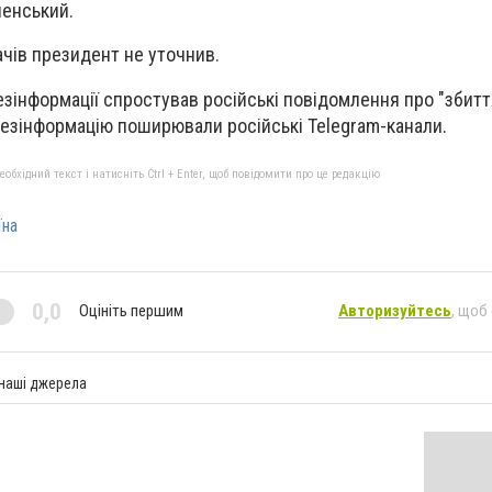
ленський.
ачів президент не уточнив.
езінформації спростував російські повідомлення про "збитт
езінформацію поширювали російські Telegram-канали.
бхідний текст і натисніть Ctrl + Enter, щоб повідомити про це редакцію
їна
0,0
Оцініть першим
Авторизуйтесь
, щоб
 наші джерела