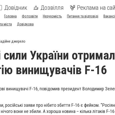
Довідник
Дозвілля
Реклама на сай
Головна
Фотозвіти
Нерухомість
Питання та відповіді
Вакансі
та міста
Довідкова
адійне джерело
і сили України отрима
тію винищувачів F-16
ові винищувачі F-16, повідомив президент Володимир Зеле
, російські заяви про нібито збиття F-16 є фейком. "Росія
нічого вони не збили. А хороша новина – кілька літаків F-16