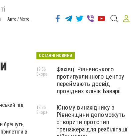
ті
ї
Авто / Мото
ОСТАННІ НОВИНИ
ли
Фахівці Рівненського
19:56
Вчора
протипухлинного центру
переймають досвід
провідних клінік Баварії
нський під
Юному винахіднику з
18:35
Вчора
Рівненщини допоможуть
створити прототип
ни брешуть,
тренажера для реабілітації
 прилетіли в