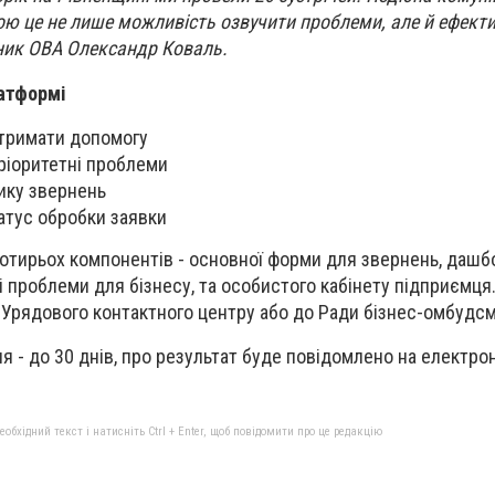
ою це не лише можливість озвучити проблеми, але й ефект
ьник ОВА Олександр Коваль.
атформі
отримати допомогу
ріоритетні проблеми
ику звернень
атус обробки заявки
отирьох компонентів - основної форми для звернень, дашб
 проблеми для бізнесу, та особистого кабінету підприємця.
 Урядового контактного центру або до Ради бізнес-омбудс
я - до 30 днів, про результат буде повідомлено на електро
бхідний текст і натисніть Ctrl + Enter, щоб повідомити про це редакцію