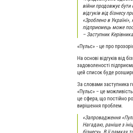
війни продовжує бути
відгуків від бізнесу 
«Зроблено в Україні»,
підприємець може пост
– Заступник Керівника
«Пульс» - це про прозорі
На основі відгуків від б
задоволеності підприємці
цей список буде розшир
За словами заступника г
«Пульс» – це можливість
це сфера, що постійно р
вирішення проблем.
«Запровадження «Пуль
Нагадаю, раніше з ініц
бізнесу». В її рамках 