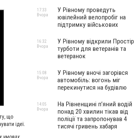
У Рівному проведуть
17:33
Вчора
ювілейний велопробіг на
підтримку військових
У Рівному відкрили Простір
16:32
Вчора
турботи для ветеранів та
ветеранок
У Рівному вночі загорівся
15:08
Вчора
автомобіль: вогонь міг
перекинутися на будівлю
На Рівненщині п’яний водій
14:05
Вчора
понад 20 хвилин тікав від
ту, що
поліції та запропонував 4
увати ідеї.
тисячі гривень хабаря
х умовах