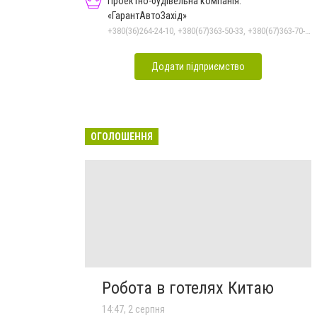
Проектно-будівельна компанія.
«ГарантАвтоЗахід»
+380(36)264-24-10, +380(67)363-50-33, +380(67)363-70-50
Додати підприємство
ОГОЛОШЕННЯ
Робота в готелях Китаю
14:47, 2 серпня