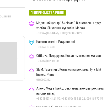
ПІДПРИЄМСТВА РІВНЕ
 оцінити
Медичний центр "Аксіома". Відновлення руху
хребта. Лікування суглобів. Масаж
+380(67)859-84-75, +380(99)506-50-22
Натяжні стелі в Радивилові
+380673635033
GiftLove, Подарунок Кохання, інтернет магазин
+380(67)814-08-00
SMM, Таргетинг, Контекстна реклама, Гугл Мій
Бізнес, Рівне
0680000362
Алекс Медіа Трейд, рекламна агенція (реклама
на сітілайтах)
+380 (362) 43-21-50, +380 (50) 435-23-22, 096 165 72 59