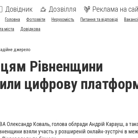
Довідник
Дозвілля
Реклама на сай
Головна
Фотозвіти
Нерухомість
Питання та відповіді
Вакансі
та міста
Довідкова
адійне джерело
мцям Рівненщини
или цифрову платфор
ВА Олександр Коваль, голова облради Андрій Карауш, а так
вненщини взяли участь у розширеній онлайн-зустрічі в ме