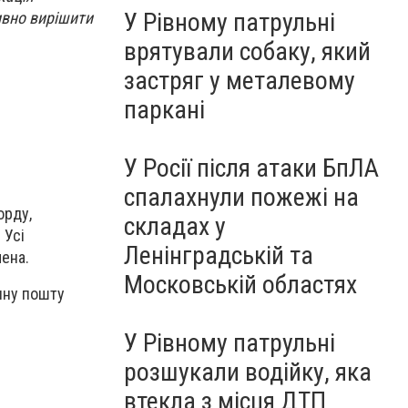
У Рівному патрульні
ивно вирішити
врятували собаку, який
застряг у металевому
паркані
У Росії після атаки БпЛА
спалахнули пожежі на
орду,
складах у
 Усі
Ленінградській та
мена.
Московській областях
нну пошту
У Рівному патрульні
розшукали водійку, яка
втекла з місця ДТП