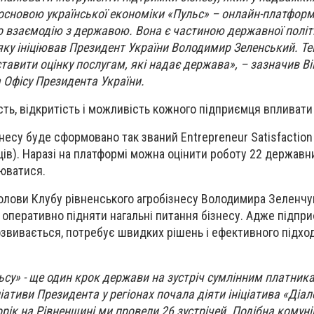
 основою української економіки «Пульс» – онлайн-платформ
про взаємодію з державою. Вона є частиною державної полі
 яку ініціював Президент України Володимир Зеленський. Т
авити оцінку послугам, які надає держава», – зазначив В
 Офісу Президента України.
сть, відкритість і можливість кожного підприємця впливати
ізнесу буде сформовано так званий Entrepreneur Satisfaction
в). Наразі на платформі можна оцінити роботу 22 державних
юватися.
олови Клубу рівненського агробізнесу Володимира Зеленчу
 оперативно підняти нагальні питання бізнесу. Адже підпр
озвивається, потребує швидких рішень і ефективного підхо
су» - ще один крок держави на зустріч сумлінним платника
іативи Президента у регіонах почала діяти ініціатива «Діал
торік на Рівненщині ми провели 26 зустрічей. Подібна комуні