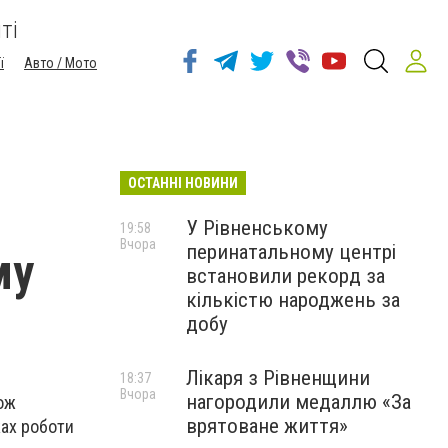
ті
ї
Авто / Мото
ОСТАННІ НОВИНИ
У Рівненському
19:58
Вчора
перинатальному центрі
му
встановили рекорд за
кількістю народжень за
добу
Лікаря з Рівненщини
18:37
Вчора
нагородили медаллю «За
ож
врятоване життя»
жах роботи