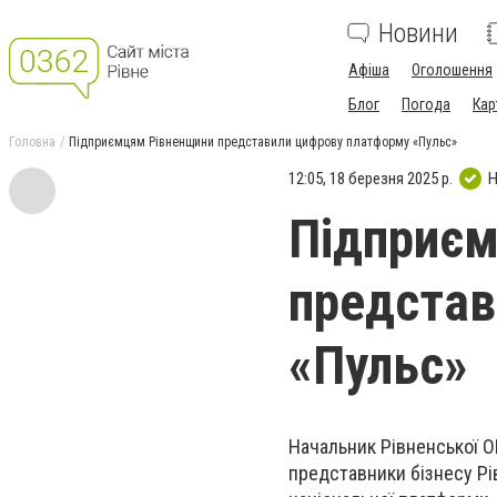
Новини
Афіша
Оголошення
Блог
Погода
Кар
Головна
Підприємцям Рівненщини представили цифрову платформу «Пульс»
12:05, 18 березня 2025 р.
Н
Підприє
представ
«Пульс»
Начальник Рівненської О
представники бізнесу Рі