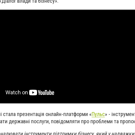
«Діалог влади та бізнесу».
і стала презентація онлайн-платформи «
Пульс
» - інструмен
ати державні послуги, повідомляти про проблеми та пропон
алювати інструменти підтримки бізнесу, який у надважки