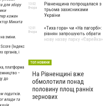
Рівненщина попрощалася з
13:02
а для збору
Вчора
трьома захисниками
тики
України
епер кожен
іктор Микита
«Тиха гора» чи «На пагорбі»:
12:01
Вчора
рівнян запрошують обрати
 на зміни.
нову назву парку «Єврейка»
 Score (Індекс
 органів, і
ТОП НОВИНИ
ка, платформа
На Рівненщині вже
иємництво –
ду до
обмолотили понад
половину площ ранніх
м податків.
зернових
ог влади та
кація