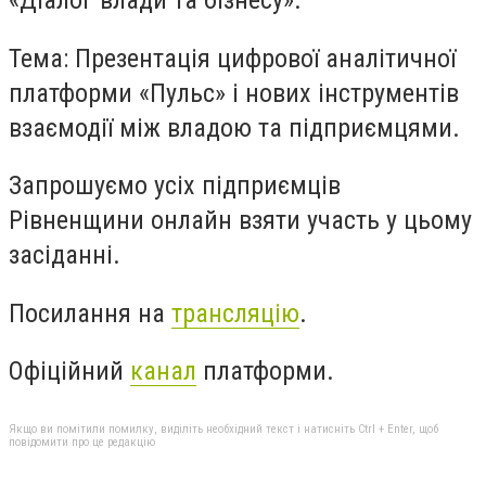
«Діалог влади та бізнесу».
Тема: Презентація цифрової аналітичної
платформи «Пульс» і нових інструментів
взаємодії між владою та підприємцями.
Запрошуємо усіх підприємців
Рівненщини онлайн взяти участь у цьому
засіданні.
Посилання на
трансляцію
.
Офіційний
канал
платформи.
Якщо ви помітили помилку, виділіть необхідний текст і натисніть Ctrl + Enter, щоб
повідомити про це редакцію