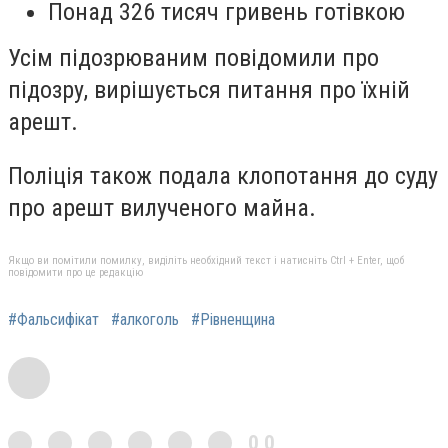
Понад 326 тисяч гривень готівкою
Усім підозрюваним повідомили про
підозру, вирішується питання про їхній
арешт.
Поліція також подала клопотання до суду
про арешт вилученого майна.
Якщо ви помітили помилку, виділіть необхідний текст і натисніть Ctrl + Enter, щоб
повідомити про це редакцію
#Фальсифікат
#алкоголь
#Рівненщина
0,0