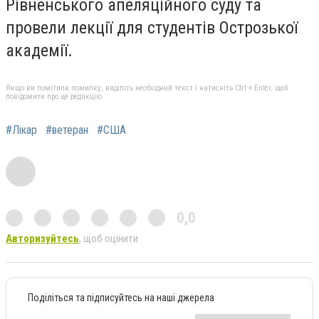
Рівненського апеляційного суду та
провели лекції для студентів Острозької
академії.
Якщо ви помітили помилку, виділіть необхідний текст і натисніть Ctrl + Enter, щоб
повідомити про це редакцію
#Лікар
#ветеран
#США
0,0
Авторизуйтесь
, щоб оцінити
Поділіться та підписуйтесь на наші джерела