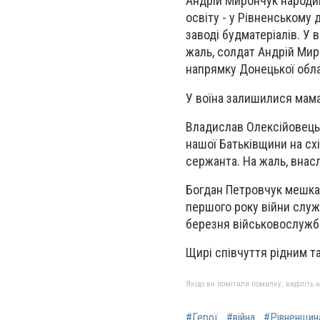
Андрій Мирончук народив
освіту - у Рівненському
заводі будматеріалів. У 
жаль, солдат Андрій Мир
напрямку Донецької обла
У воїна залишилися мама
Владислав Олексійовець
нашої Батьківщини на сх
сержанта. На жаль, внас
Богдан Петровчук мешкав
першого року війни служи
березня військовослужб
Щирі співчуття рідним та
Якщо ви помітили помилку, виділіть нео
#Герої
#війна
#Рівненщин