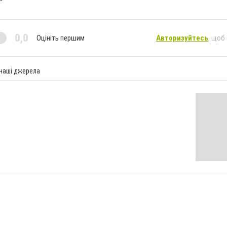
0,0
Оцініть першим
Авторизуйтесь
, щоб
 наші джерела