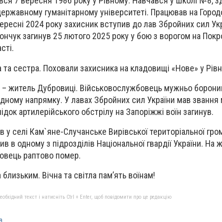
ся 7 вересня 1986 року у Рівному. Навчався у школі №8, 
 державному гуманітарному університеті. Працював на Горо
вересні 2024 року захисник вступив до лав Збройних сил Укр
ончук загинув 25 лютого 2025 року у бою з ворогом на Пок
сті.
 та сестра. Поховали захисника на кладовищі «Нове» у Рів
 – житель Дубровиці. Військовослужбовець мужньо борони
ідному напрямку. У лавах Збройних сил України мав званн
лідок артилерійського обстрілу на Запоріжжі воїн загинув.
 у селі Кам`яне-Случанське Вирівської територіальної гро
в в одному з підрозділів Національної гвардії України. На ж
овець раптово помер.
 близьким. Вічна та світла памʼять воїнам!
бхідний текст і натисніть Ctrl + Enter, щоб повідомити про це редакцію
а