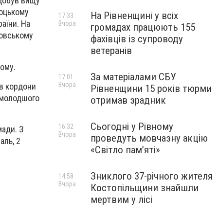
здобув вищу
доцькому
На Рівненщині у всіх
17:33
аїни. На
Вчора
громадах працюють 155
ровському
фахівців із супроводу
ветеранів
ному.
За матеріалами СБУ
17:01
Вчора
в кордони
Рівненщини 15 років тюрми
я молодшого
отримав зрадник
Сьогодні у Рівному
16:32
мади. З
Вчора
проведуть мовчазну акцію
аль, 2
«Світло пам’яті»
Зниклого 37-річного жителя
14:58
Вчора
Костопільщини знайшли
мертвим у лісі