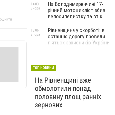
На Володимиреччині 17-
14:03
Вчора
річний мотоцикліст збив
велосипедистку та втік
 оцінити
Рівненщина у скорботі: в
13:06
Вчора
останню дорогу провели
п'ятьох захисників України
ТОП НОВИНИ
На Рівненщині вже
обмолотили понад
половину площ ранніх
зернових