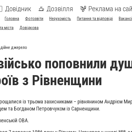
Довідник
Дозвілля
Реклама на сай
Головна
Фотозвіти
Нерухомість
Питання та відповіді
Вакансі
та міста
Довідкова
дійне джерело
військо поповнили душ
роїв з Рівненщини
прощалися із трьома захисниками – рівнянином Андрієм Ми
ем та Богданом Петровчуком із Сарненщини.
ненській ОВА.