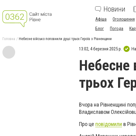
Новини
Афіша
Оголошення
Блог
Погода
Кар
Головна
Небесне військо поповнили душі трьох Героїв з Рівненщини
13:02, 4 березня 2025 р.
На
Небесне 
трьох Ге
Вчора на Рівненщині по
Владиславом Олексійовц
Про це
повідомили
в Рів