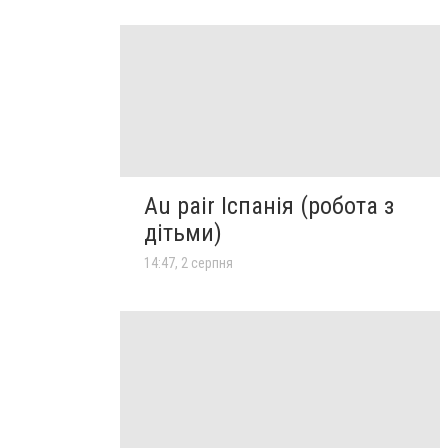
Au pair Іспанія (робота з
дітьми)
14:47, 2 серпня