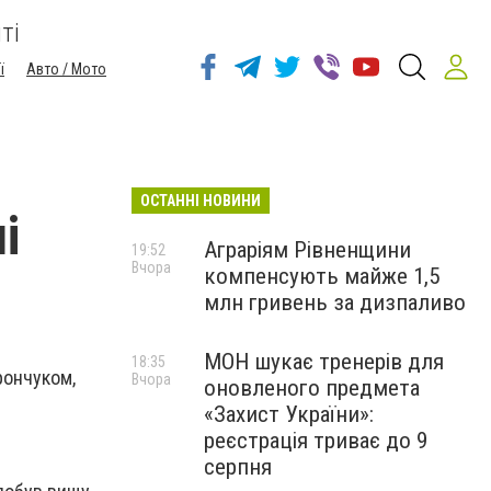
ті
ї
Авто / Мото
ОСТАННІ НОВИНИ
і
Аграріям Рівненщини
19:52
Вчора
компенсують майже 1,5
млн гривень за дизпаливо
МОН шукає тренерів для
18:35
рончуком,
Вчора
оновленого предмета
«Захист України»:
реєстрація триває до 9
серпня