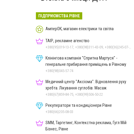
ПІДПРИЄМСТВА РІВНЕ
АмперОК, магазин електрики та світла
ТАІР, рекламне агенство
+380(95)019-13-17, +380(98)311-43-09, +380(36)245-07-05
Клінінгова компанія "Спритна Мартуся" -
генеральне прибирання приміщень в Рівному
+380(98)045-57-74
Медичний центр "Аксіома". Відновлення руху
хребта. Лікування суглобів. Масаж
+380(67)859-84-75, +380(99)506-50-22
Рекуператори та кондиціонери Рівне
+380(66)205-08-03
SMM, Таргетинг, Контекстна реклама, Гугл Мій
Бізнес, Рівне