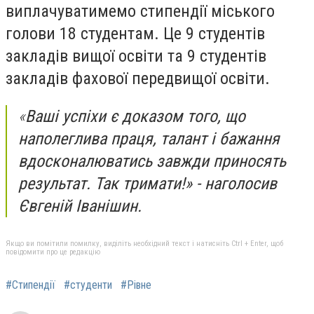
виплачуватимемо стипендії міського
голови 18 студентам. Це 9 студентів
закладів вищої освіти та 9 студентів
закладів фахової передвищої освіти.
«
Ваші успіхи є доказом того, що
наполеглива праця, талант і бажання
вдосконалюватись завжди приносять
результат. Так тримати!» - наголосив
Євгеній Іванішин.
Якщо ви помітили помилку, виділіть необхідний текст і натисніть Ctrl + Enter, щоб
повідомити про це редакцію
#Стипендії
#студенти
#Рівне