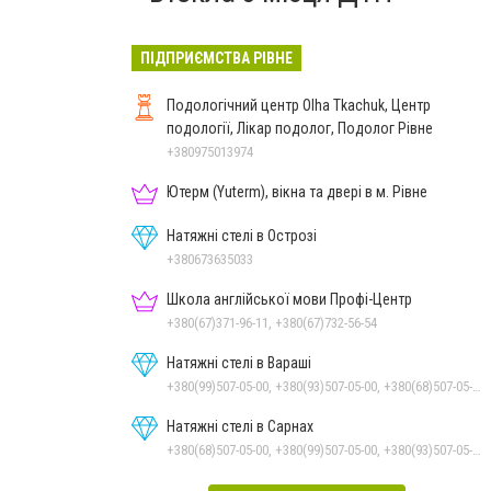
ПІДПРИЄМСТВА РІВНЕ
Подологічний центр Olha Tkachuk, Центр
подології, Лікар подолог, Подолог Рівне
+380975013974
Ютерм (Yuterm), вікна та двері в м. Рівне
Натяжні стелі в Острозі
+380673635033
Школа англійської мови Профі-Центр
+380(67)371-96-11, +380(67)732-56-54
Натяжні стелі в Вараші
+380(99)507-05-00, +380(93)507-05-00, +380(68)507-05-00
Натяжні стелі в Сарнах
+380(68)507-05-00, +380(99)507-05-00, +380(93)507-05-00