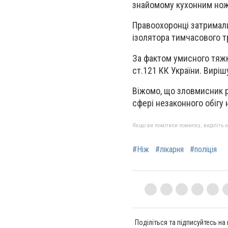
знайомому кухонним нож
Правоохоронці затримали
ізолятора тимчасового т
За фактом умисного тяжк
ст.121 КК України. Вирі
Віжомо, що зловмисник р
сфері незаконного обігу 
Якщо ви помітили помилку, виділіть нео
#Ніж
#лікарня
#поліція
Поділіться та підписуйтесь на