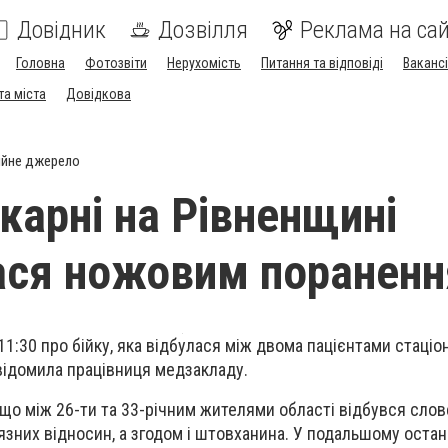
Довідник
Дозвілля
Реклама на сай
Головна
Фотозвіти
Нерухомість
Питання та відповіді
Вакансі
та міста
Довідкова
ійне джерело
ікарні на Рівненщині
ася ножовим поранен
 11:30 про бійку, яка відбулася між двома пацієнтами стаціо
овідомила працівниця медзакладу.
 що між 26-ти та 33-річним жителями області відбувся сло
язних відносин, а згодом і штовханина. У подальшому остан