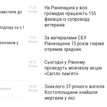
На Рівненщині у всіх
17:33
помістили до
Вчора
громадах працюють 155
фахівців із супроводу
ветеранів
ідозру за ч.1
За матеріалами СБУ
17:01
Вчора
злочинів у
Рівненщини 15 років тюрми
отримав зрадник
Сьогодні у Рівному
16:32
Вчора
проведуть мовчазну акцію
«Світло пам’яті»
Зниклого 37-річного жителя
14:58
 оцінити
Вчора
Костопільщини знайшли
мертвим у лісі