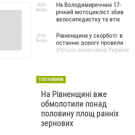
На Володимиреччині 17-
14:03
Вчора
річний мотоцикліст збив
велосипедистку та втік
Рівненщина у скорботі: в
13:06
Вчора
останню дорогу провели
п'ятьох захисників України
ТОП НОВИНИ
На Рівненщині вже
обмолотили понад
половину площ ранніх
зернових