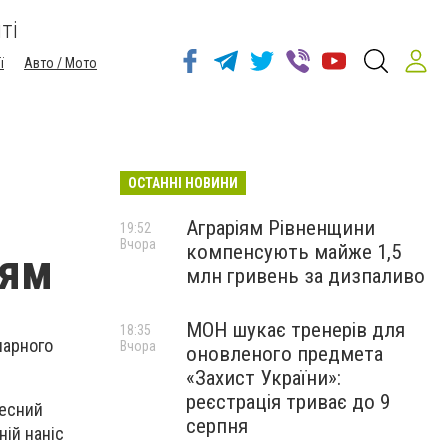
ті
ї
Авто / Мото
ОСТАННІ НОВИНИ
Аграріям Рівненщини
19:52
Вчора
компенсують майже 1,5
ням
млн гривень за дизпаливо
МОН шукає тренерів для
18:35
нарного
Вчора
оновленого предмета
«Захист України»:
реєстрація триває до 9
весний
серпня
ній наніс