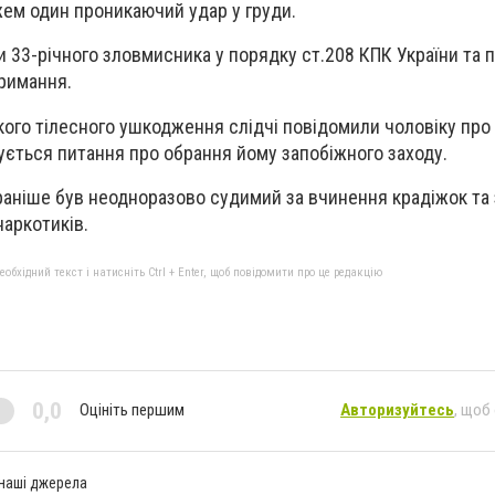
ем один проникаючий удар у груди.
 33-річного зловмисника у порядку ст.208 КПК України та 
римання.
ого тілесного ушкодження слідчі повідомили чоловіку про п
шується питання про обрання йому запобіжного заходу.
аніше був неодноразово судимий за вчинення крадіжок та 
наркотиків.
бхідний текст і натисніть Ctrl + Enter, щоб повідомити про це редакцію
0,0
Оцініть першим
Авторизуйтесь
, щоб
 наші джерела