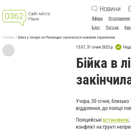
Новини
Афіша
Оголошення
Блог
Погода
Кар
Головна
Бійка в лікарні на Рівненщині закінчилася ножовим пораненням
15:07, 31 січня 2025 р.
Над
Бійка в л
закінчил
Учора, 30 січня, близько
відділення, до поліції п
Поліцейські
встановили
,
конфлікт на ґрунті непри