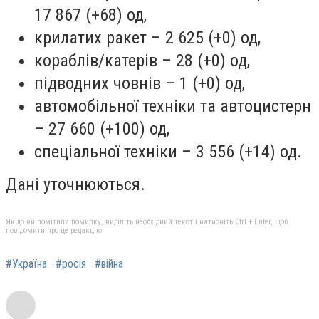
17 867 (+68) од,
крилатих ракет – 2 625 (+0) од,
кораблів/катерів – 28 (+0) од,
підводних човнів – 1 (+0) од,
автомобільної техніки та автоцистерн
– 27 660 (+100) од,
спеціальної техніки – 3 556 (+14) од.
Дані уточнюються.
Якщо ви помітили помилку, виділіть необхідний текст і натисніть Ctrl + Enter, щоб
повідомити про це редакцію
#Україна
#росія
#війна