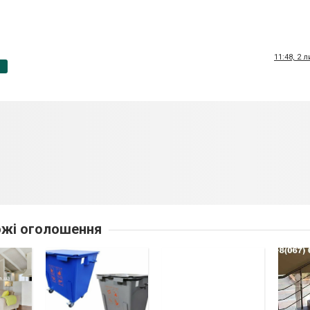
11:48, 2 
p
жі оголошення