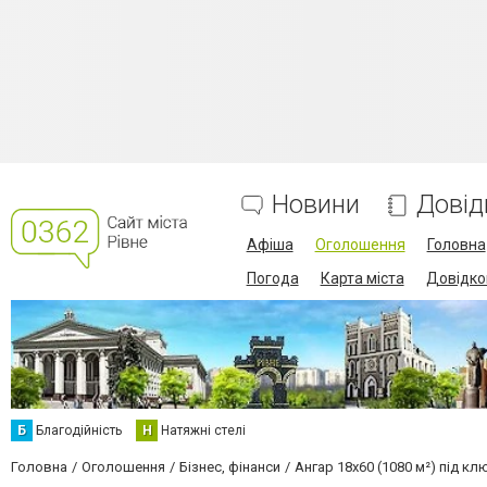
Новини
Довід
Афіша
Оголошення
Головна
Погода
Карта міста
Довідко
Б
Благодійність
Н
Натяжні стелі
Головна
Оголошення
Бізнес, фінанси
Ангар 18х60 (1080 м²) під кл