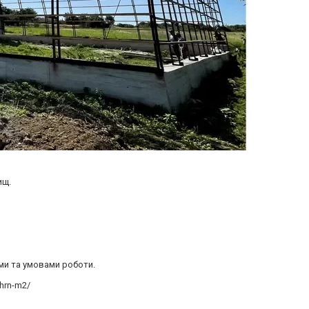
ищ.
ами та умовами роботи.
-hrn-m2/