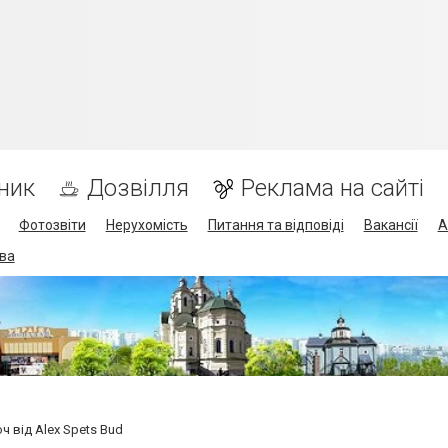
ник
Дозвілля
Реклама на сайті
Фотозвіти
Нерухомість
Питання та відповіді
Вакансії
А
ва
юч від Alex Spets Bud