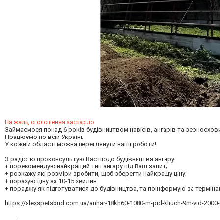
На жаль, оголошення застаріло
Займаємося понад 6 років будівництвом навісів, ангарів та зерносхов
Працюємо по всій Україні.
У кожній області можна переглянути наші роботи!
З радістю проконсультую Вас щодо будівництва ангару:
+ порекомендую найкращий тип ангару під Ваш запит;
+ розкажу які розміри зробити, щоб зберегти найкращу ціну;
+ порахую ціну за 10-15 хвилин.
+ пораджу як підготуватися до будівництва, та поінформую за термін
https://alexspetsbud.com.ua/anhar-18kh60-1080-m-pid-kliuch-9m-vid-2000