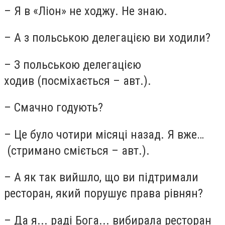
– Я в «Ліон» не ходжу. Не знаю.
– А з польською делегацією ви ходили?
– З польською делегацією
ходив (посміхається – авт.).
– Смачно годують?
– Це було чотири місяці назад. Я вже…
(стримано сміється – авт.).
– А як так вийшло, що ви підтримали
ресторан, який порушує права рівнян?
– Да я... раді Бога... вибирала ресторан