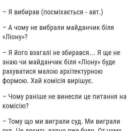
– Я вибирав (посміхається - авт.)
– А чому не вибрали майданчик біля
«Ліону»?
– Я його взагалі не збирався... Я ще не
знаю чи майданчик біля «Ліону» буде
рахуватися малою архітектурною
формою. Хай комісія вирішує.
– Чому раніше не винесли це питання на
комісію?
– Тому що ми виграли суд. Ми виграли
суд. Це досить давно вже було. От чому