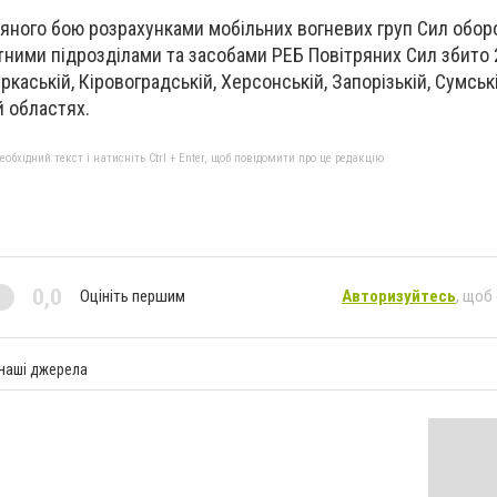
ряного бою розрахунками мобільних вогневих груп Сил оборо
етними підрозділами та засобами РЕБ Повітряних Сил збито
ркаській, Кіровоградській, Херсонській, Запорізькій, Сумські
й областях.
бхідний текст і натисніть Ctrl + Enter, щоб повідомити про це редакцію
0,0
Оцініть першим
Авторизуйтесь
, щоб
 наші джерела