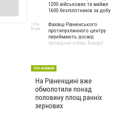
1200 військових та майже
1600 безпілотників за добу
Фахівці Рівненського
19:56
Вчора
протипухлинного центру
переймають досвід
провідних клінік Баварії
ТОП НОВИНИ
На Рівненщині вже
обмолотили понад
половину площ ранніх
зернових