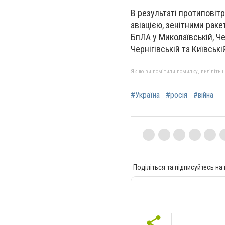
В результаті протиповіт
авіацією, зенітними рак
БпЛА у Миколаївській, Че
Чернігівській та Київські
Якщо ви помітили помилку, виділіть нео
#Україна
#росія
#війна
Поділіться та підписуйтесь на