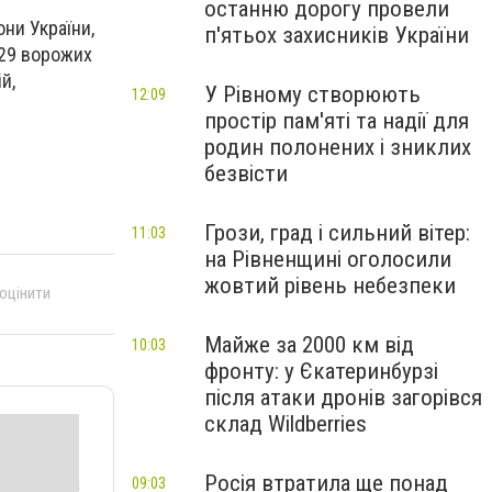
останню дорогу провели
ни України,
п'ятьох захисників України
 29 ворожих
й,
У Рівному створюють
12:09
простір пам'яті та надії для
родин полонених і зниклих
безвісти
Грози, град і сильний вітер:
11:03
на Рівненщині оголосили
жовтий рівень небезпеки
 оцінити
Майже за 2000 км від
10:03
фронту: у Єкатеринбурзі
після атаки дронів загорівся
склад Wildberries
Росія втратила ще понад
09:03