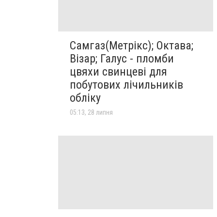
Самгаз(Метрікс); Октава;
Візар; Галус - пломби
цвяхи свинцеві для
побутових лічильників
обліку
05:13, 28 липня