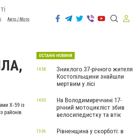
ті
ї
Авто / Мото
ОСТАННІ НОВИНИ
ПЛА,
Зниклого 37-річного жителя
14:58
Костопільщини знайшли
мертвим у лісі
На Володимиреччині 17-
14:03
ами Х-59 із
річний мотоцикліст збив
із районів
велосипедистку та втік
Рівненщина у скорботі: в
13:06