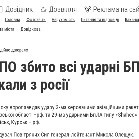
Довідник
Дозвілля
Реклама на сай
Головна
Фотозвіти
Нерухомість
Питання та відповіді
Вакансі
та міста
Довідкова
дійне джерело
О збито всі ударні Б
кали з росії
року ворог завдав удару 3-ма керованими авіаційними ракет
рської області –рф. та 29-ма ударними БпЛА типу «Shahed» 
ськ, Курськ – рф.
увач Повітряних Сил генерал-лейтенант Микола Олещук.