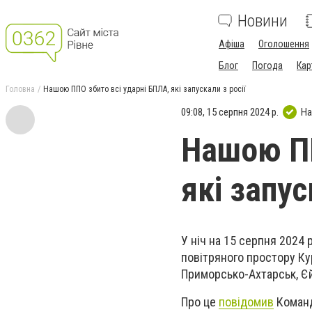
Новини
Афіша
Оголошення
Блог
Погода
Кар
Головна
Нашою ППО збито всі ударні БПЛА, які запускали з росії
09:08, 15 серпня 2024 р.
На
Нашою ПП
які запус
У ніч на 15 серпня 2024 
повітряного простору Ку
Приморсько-Ахтарськ, Єй
Про це
повідомив
Команд