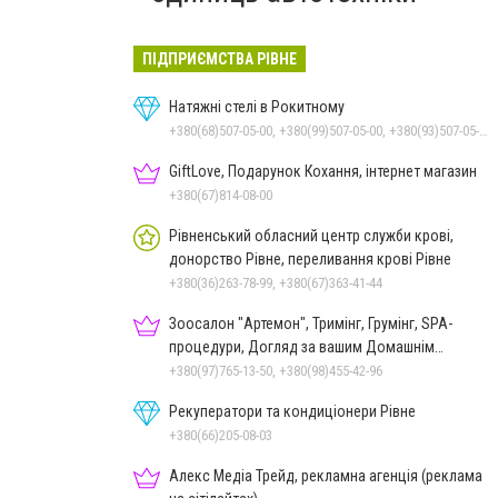
ПІДПРИЄМСТВА РІВНЕ
Натяжні стелі в Рокитному
+380(68)507-05-00, +380(99)507-05-00, +380(93)507-05-00
GiftLove, Подарунок Кохання, інтернет магазин
+380(67)814-08-00
Рівненський обласний центр служби крові,
донорство Рівне, переливання крові Рівне
+380(36)263-78-99, +380(67)363-41-44
Зоосалон "Артемон", Тримінг, Грумінг, SPA-
процедури, Догляд за вашим Домашнім
Улюбленцем
+380(97)765-13-50, +380(98)455-42-96
Рекуператори та кондиціонери Рівне
+380(66)205-08-03
Алекс Медіа Трейд, рекламна агенція (реклама