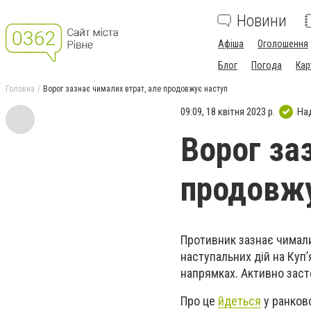
Новини
Афіша
Оголошення
Блог
Погода
Кар
Головна
Ворог зазнає чималих втрат, але продовжує наступ
09:09, 18 квітня 2023 р.
На
Ворог за
продовжу
Противник зазнає чимали
наступальних дій на Куп
напрямках. Активно заст
Про це
йдеться
у ранков