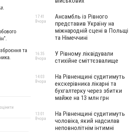
військових
а.
Ансамбль із Рівного
17:41
Вчора
представив Україну на
міжнародній сцені в Польщі
обового
та Німеччині
н".
озброєння та
У Рівному ліквідували
16:35
ника.
Вчора
стихійне сміттєзвалище
На Рівненщині судитимуть
14:03
Вчора
екскерівника лікарні та
бухгалтерку через збитки
майже на 13 млн грн
 оцінити
На Рівненщині судитимуть
13:01
Вчора
чоловіка, який надсилав
неповнолітнім інтимні