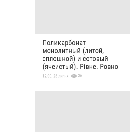
Поликарбонат
монолитный (литой,
сплошной) и сотовый
(ячеистый). Рівне. Ровно
36
12:00, 26 липня