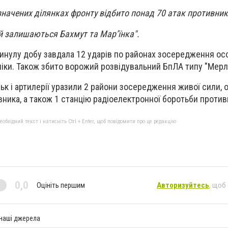
значених ділянках фронту відбито понад 70 атак противник
ій залишаються Бахмут та Мар’їнка".
минулу добу завдала 12 ударів по районах зосередження ос
хніки. Також збито ворожий розвідувальний БпЛА типу "Мерлі
ьк і артилерії уразили 2 райони зосередження живої сили, 
вника, а також 1 станцію радіоелектронної боротьби против
бхідний текст і натисніть Ctrl + Enter, щоб повідомити про це редакцію
0,0
Оцініть першим
Авторизуйтесь
, щоб
 наші джерела