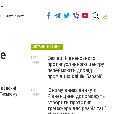
ті
ї
Авто / Мото
ОСТАННІ НОВИНИ
ле
Фахівці Рівненського
19:56
Вчора
протипухлинного центру
переймають досвід
провідних клінік Баварії
 веденні
Юному винахіднику з
18:35
’їнському
Вчора
Рівненщини допоможуть
створити прототип
тренажера для реабілітації