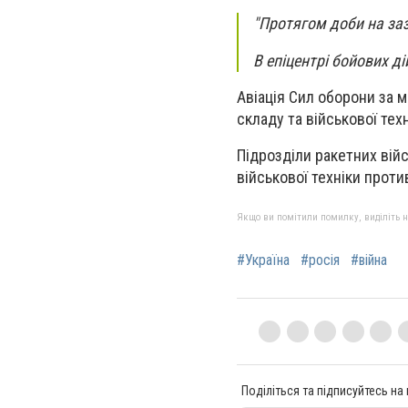
"Протягом доби на за
В епіцентрі бойових д
Авіація Сил оборони за 
складу та військової те
Підрозділи ракетних війс
військової техніки проти
Якщо ви помітили помилку, виділіть нео
#Україна
#росія
#війна
Поділіться та підписуйтесь на