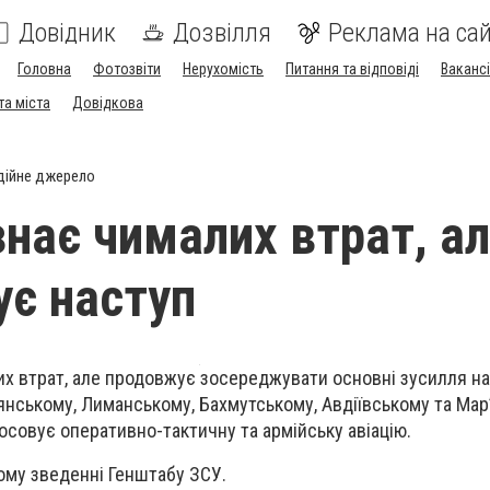
Довідник
Дозвілля
Реклама на сай
Головна
Фотозвіти
Нерухомість
Питання та відповіді
Вакансі
та міста
Довідкова
дійне джерело
знає чималих втрат, а
є наступ
х втрат, але продовжує зосереджувати основні зусилля на
’янському, Лиманському, Бахмутському, Авдіївському та Мар
осовує оперативно-тактичну та армійську авіацію.
ому зведенні Генштабу ЗСУ.