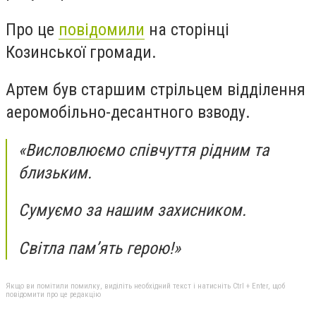
Про це
повідомили
на сторінці
Козинської громади.
Артем був старшим стрільцем відділення
аеромобільно-десантного взводу.
«Висловлюємо співчуття рідним та
близьким.
Сумуємо за нашим захисником.
Світла пам’ять герою!»
Якщо ви помітили помилку, виділіть необхідний текст і натисніть Ctrl + Enter, щоб
повідомити про це редакцію