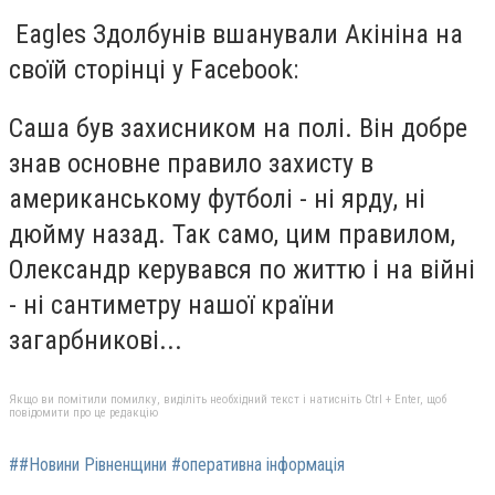
Eagles Здолбунів вшанували Акініна на
своїй сторінці у Facebook:
Саша був захисником на полі. Він добре
знав основне правило захисту в
американському футболі - ні ярду, ні
дюйму назад. Так само, цим правилом,
Олександр керувався по життю і на війні
- ні сантиметру нашої країни
загарбникові...
Якщо ви помітили помилку, виділіть необхідний текст і натисніть Ctrl + Enter, щоб
повідомити про це редакцію
##Новини Рівненщини #оперативна інформація