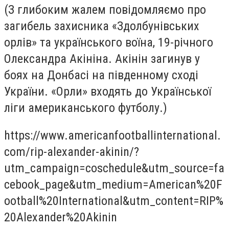
(З глибоким жалем повідомляємо про
загибель захисника «Здолбунівських
орлів» та українського воїна, 19-річного
Олександра Акініна. Акінін загинув у
боях на Донбасі на південному сході
України. «Орли» входять до Української
ліги американського футболу.)
https://www.americanfootballinternational.
com/rip-alexander-akinin/?
utm_campaign=coschedule&utm_source=fa
cebook_page&utm_medium=American%20F
ootball%20International&utm_content=RIP%
20Alexander%20Akinin