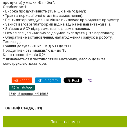
продуктів) у мішки «Біг - Бег".
Особливості:
• Висока продуктивність (15 мішків на годину);
• Тракт з нержавіючої сталі (на замовлення);
• Вентилятор роздування мішка виключає прокидання продукту;
• Захист вагової платформи від наїзду на неї навантажувача;
• Зв’язок з АСУ підприємства і офісом власника;
• Немає спеціальних вимог до умов експлуатації та персоналу;
• Оперативне встановлення, налагодження і запуск в роботу.
Технічні дані:
Границі дозування, кг – від 500 до 2000
Продуктивність, мішків/год. - до 15
Клас точності – від 0,2*
*Визначається властивостями матеріалу, масою дози та
конструкцією дозатора.
Reddit
Telegram
Viber
WhatsApp
13:04, 5 серпня, №116063
ТОВ НВФ Сведа, Лтд
Показати номер