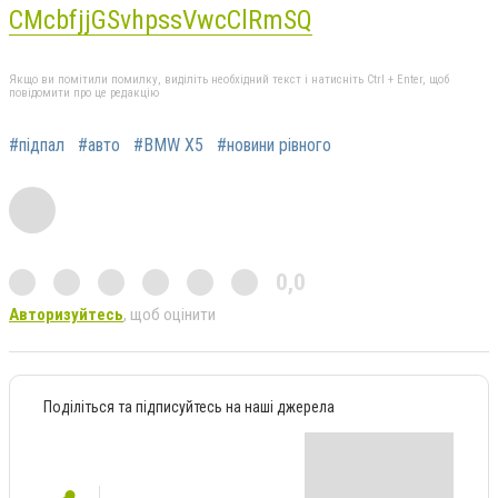
CMcbfjjGSvhpssVwcClRmSQ
Якщо ви помітили помилку, виділіть необхідний текст і натисніть Ctrl + Enter, щоб
повідомити про це редакцію
#підпал
#авто
#BMW Х5
#новини рівного
0,0
Авторизуйтесь
, щоб оцінити
Поділіться та підписуйтесь на наші джерела