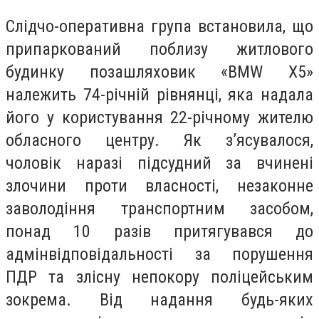
Слідчо-оперативна група встановила, що
припаркований поблизу житлового
будинку позашляховик «BMW Х5»
належить 74-річній рівнянці, яка надала
його у користування 22-річному жителю
обласного центру. Як з’ясувалося,
чоловік наразі підсудний за вчинені
злочини проти власності, незаконне
заволодіння транспортним засобом,
понад 10 разів притягувався до
адмінвідповідальності за порушення
ПДР та злісну непокору поліцейським
зокрема. Від надання будь-яких