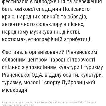
фестивалю є відродження та збереження
багатовікової спадщини Поліського
краю, народних звичаїв та обрядів,
автентичного фольклору в піснях,
народному музикуванні, дійстві,
костюмах, етнографічній атрибутиці.
Фестиваль організований Рівненським
обласним центром народної творчості
спільно з управлінням культури і туризму
Рівненської ОДА, відділу освіти, культури,
туризму, молоді і спорту Дубровицької
міськради.
Якщо ви помітили помилку, виділіть необхідний текст і натисніть Ctrl + Enter, щоб
повідомити про це редакцію