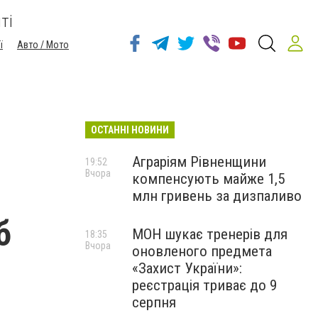
ті
ї
Авто / Мото
ОСТАННІ НОВИНИ
Аграріям Рівненщини
19:52
Вчора
компенсують майже 1,5
млн гривень за дизпаливо
б
МОН шукає тренерів для
18:35
Вчора
оновленого предмета
«Захист України»:
реєстрація триває до 9
серпня