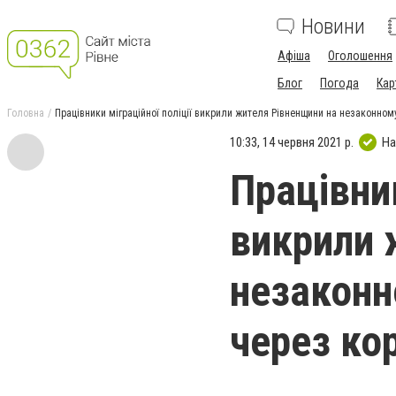
Новини
Афіша
Оголошення
Блог
Погода
Кар
Головна
Працівники міграційної поліції викрили жителя Рівненщини на незаконно
10:33, 14 червня 2021 р.
На
Працівник
викрили 
незаконн
через ко