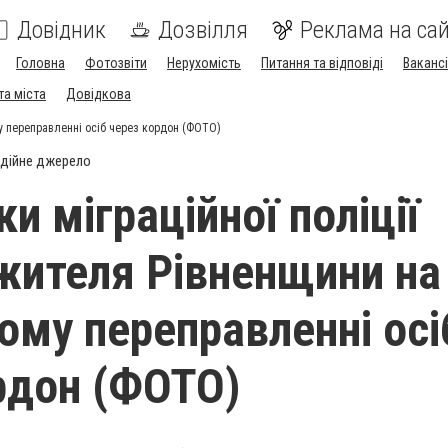
Довідник
Дозвілля
Реклама на сай
Головна
Фотозвіти
Нерухомість
Питання та відповіді
Вакансі
та міста
Довідкова
му переправленні осіб через кордон (ФОТО)
дійне джерело
и міграційної поліції
жителя Рівненщини на
ому переправленні осі
рдон (ФОТО)