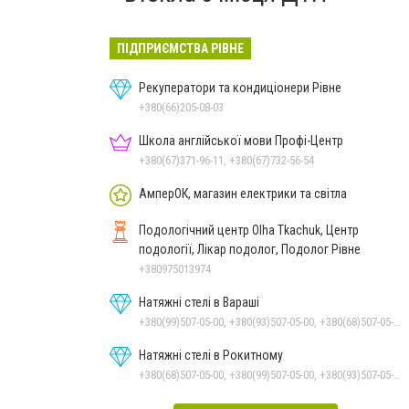
ПІДПРИЄМСТВА РІВНЕ
Рекуператори та кондиціонери Рівне
+380(66)205-08-03
Школа англійської мови Профі-Центр
+380(67)371-96-11, +380(67)732-56-54
АмперОК, магазин електрики та світла
Подологічний центр Olha Tkachuk, Центр
подології, Лікар подолог, Подолог Рівне
+380975013974
Натяжні стелі в Вараші
+380(99)507-05-00, +380(93)507-05-00, +380(68)507-05-00
Натяжні стелі в Рокитному
+380(68)507-05-00, +380(99)507-05-00, +380(93)507-05-00