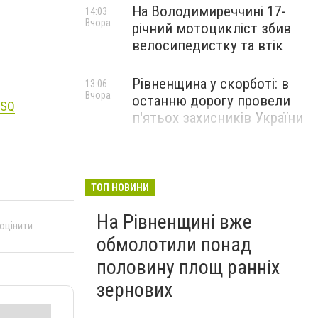
На Володимиреччині 17-
14:03
Вчора
річний мотоцикліст збив
велосипедистку та втік
Рівненщина у скорботі: в
13:06
Вчора
останню дорогу провели
mSQ
п'ятьох захисників України
ТОП НОВИНИ
На Рівненщині вже
 оцінити
обмолотили понад
половину площ ранніх
зернових