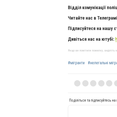
Відділ комунікації поліц
Читайте нас в Телеграм
Підписуйтеся на нашу с
Дивіться нас на ютубі:
Якщо ви помітили помилку, виділіть нео
#мігранти
#нелегальні мігр
Поділіться та підписуйтесь на