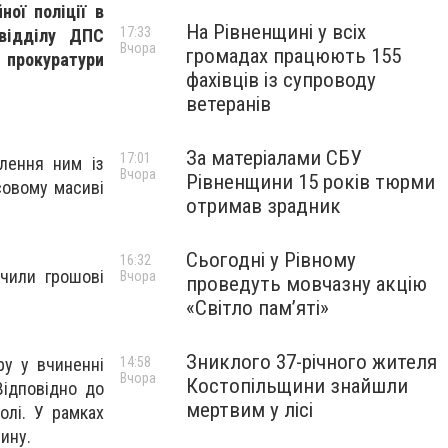
ної поліції в
На Рівненщині у всіх
17:33
 відділу ДПС
Вчора
громадах працюють 155
 прокуратури
фахівців із супроводу
ветеранів
За матеріалами СБУ
17:01
лення ним із
Вчора
Рівненщини 15 років тюрми
совому масиві
отримав зрадник
Сьогодні у Рівному
16:32
чили грошові
Вчора
проведуть мовчазну акцію
«Світло пам’яті»
Зниклого 37-річного жителя
ру у вчиненні
14:58
Вчора
Костопільщини знайшли
Відповідно до
мертвим у лісі
олі. У рамках
ину.