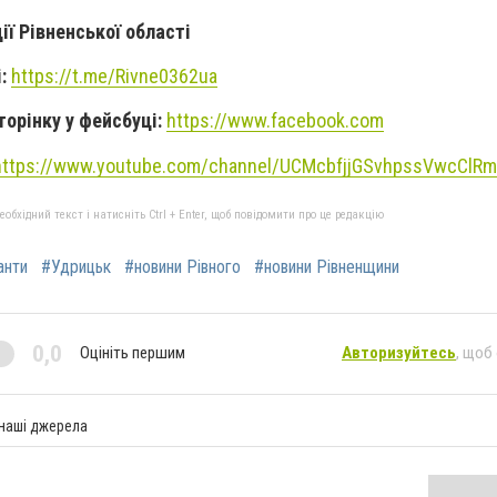
ії Рівненської області
і:
https://t.me/Rivne0362ua
торінку у фейсбуці:
https://www.facebook.com
https://www.youtube.com/channel/UCMcbfjjGSvhpssVwcClR
бхідний текст і натисніть Ctrl + Enter, щоб повідомити про це редакцію
анти
#Удрицьк
#новини Рівного
#новини Рівненщини
0,0
Оцініть першим
Авторизуйтесь
, щоб
 наші джерела