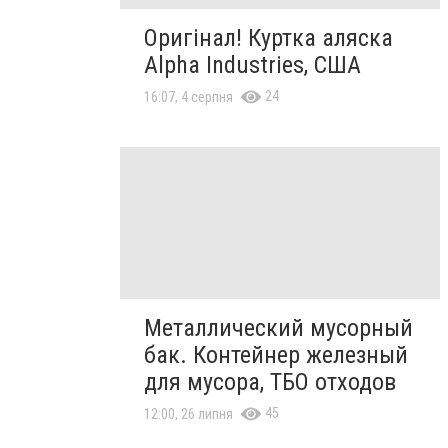
Оригінал! Куртка аляска
Alpha Industries, США
24
16:07, 4 серпня
Металлический мусорный
бак. Контейнер железный
для мусора, ТБО отходов
45
12:00, 26 липня