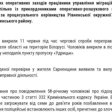
х оперативних заходів працівники управління міграцій
спільно із прикордонниками оперативно-розшукового
за процесуального керівництва Рівненської окружної
енського району.
а викрили 11 червня під час чергової спроби переправ
ля області на територію Білорусі. Чоловіків викрили в лі
ну неподалік пункту пропуску «Удрицьк».
деної перевірки у жителя Сарненщини виявили та вилу
иправної діяльності.
ання про повідомлення 58-річному чоловікові про підоз
 частиною 3 статті 332 Кримінального кодексу України. 
же загрожувати від семи до дев’яти років позбавлення в
я поліцейські встановлюють інших осіб, причетних до злоч