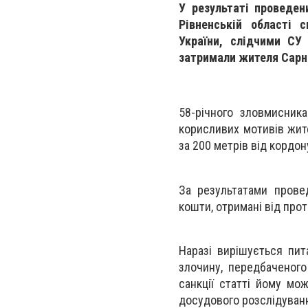
У результаті проведени
Рівненській області 
України, слідчими СУ 
затримали жителя Сарн
58-річного зловмисник
корисливих мотивів жите
за 200 метрів від кордо
За результатами прове
кошти, отримані від прот
Наразі вирішується пит
злочину, передбаченого
санкції статті йому мо
досудового розслідуванн