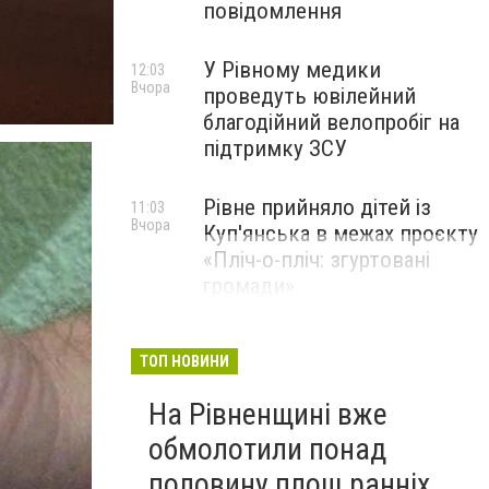
повідомлення
У Рівному медики
12:03
Вчора
проведуть ювілейний
благодійний велопробіг на
підтримку ЗСУ
Рівне прийняло дітей із
11:03
Вчора
Куп'янська в межах проєкту
«Пліч-о-пліч: згуртовані
громади»
ТОП НОВИНИ
На Рівненщині вже
обмолотили понад
половину площ ранніх