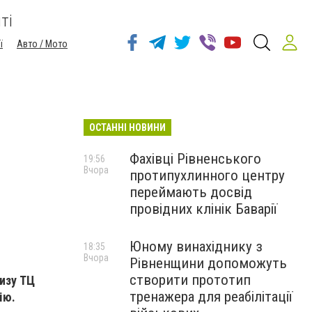
ті
ї
Авто / Мото
ОСТАННІ НОВИНИ
Фахівці Рівненського
19:56
Вчора
протипухлинного центру
переймають досвід
провідних клінік Баварії
Юному винахіднику з
18:35
Вчора
Рівненщини допоможуть
створити прототип
лизу ТЦ
тренажера для реабілітації
ію.