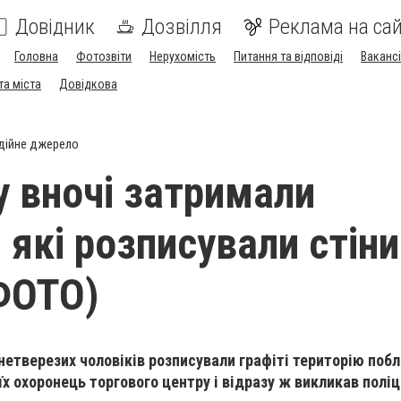
Довідник
Дозвілля
Реклама на сай
Головна
Фотозвіти
Нерухомість
Питання та відповіді
Вакансі
та міста
Довідкова
)
дійне джерело
у вночі затримали
 які розписували стіни
(ФОТО)
нетверезих чоловіків розписували графіті територію поб
їх охоронець торгового центру і відразу ж викликав поліц