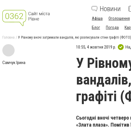
Новини
Афіша
Оголошення
Блог
Погода
Кар
Головна
У Рівному вночі затримали вандалів, які розписували стіни графіті (ФОТО
10:55, 4 жовтня 2019 р.
На
У Рівном
Самчук Ірина
вандалів,
графіті 
Сьогодні вночі четверо 
«Злата плаза». Помітив 