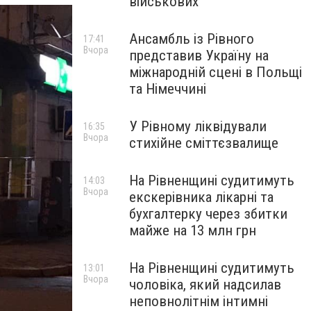
військових
Ансамбль із Рівного
17:41
Вчора
представив Україну на
міжнародній сцені в Польщі
та Німеччині
У Рівному ліквідували
16:35
Вчора
стихійне сміттєзвалище
На Рівненщині судитимуть
14:03
Вчора
екскерівника лікарні та
бухгалтерку через збитки
майже на 13 млн грн
На Рівненщині судитимуть
13:01
Вчора
чоловіка, який надсилав
неповнолітнім інтимні