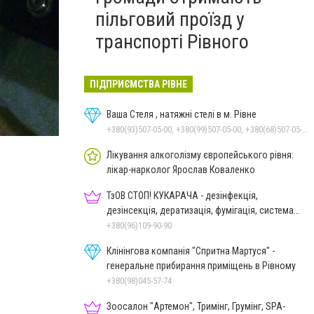
пільговий проїзд у
транспорті Рівного
ПІДПРИЄМСТВА РІВНЕ
Ваша Стеля , натяжні стелі в м. Рівне
+380(93)507-05-00, +380(99)507-05-00, +380(68)507-05-00
Лікування алкоголізму європейського рівня:
лікар-нарколог Ярослав Коваленко
ТзОВ СТОП! КУКАРАЧА - дезінфекція,
дезінсекція, дератизація, фумігація, система
HACCP
+380(96)109-90-90
Клінінгова компанія "Спритна Мартуся" -
генеральне прибирання приміщень в Рівному
+380(98)045-57-74
Зоосалон "Артемон", Тримінг, Грумінг, SPA-