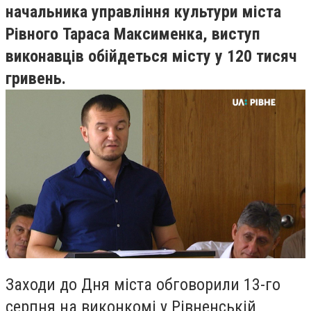
начальника управління культури міста
Рівного Тараса Максименка, виступ
виконавців обійдеться місту у 120 тисяч
гривень.
Заходи до Дня міста обговорили 13-го
серпня на виконкомі у Рівненській