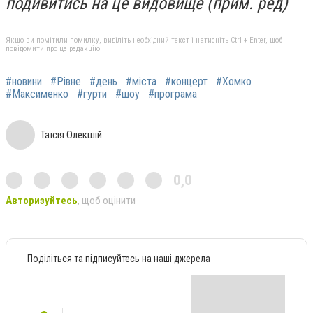
подивитись на це видовище (прим. ред)
Якщо ви помітили помилку, виділіть необхідний текст і натисніть Ctrl + Enter, щоб
повідомити про це редакцію
#новини
#Рівне
#день
#міста
#концерт
#Хомко
#Максименко
#гурти
#шоу
#програма
Таїсія Олекшій
0,0
Авторизуйтесь
, щоб оцінити
Поділіться та підписуйтесь на наші джерела