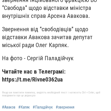
звернення інційованого фракцією ВО
"Свобода" щодо відставки міністра
внутрішніх справ Арсена Авакова.
Звернення від "свободівців" щодо
відставки Авакова зачитав депутат
міської ради Олег Карпяк.
На фото - Сергій Паладійчук
Читайте нас в Телеграмі:
https://t.me/Rivne0362ua
Якщо ви помітили помилку, виділіть необхідний текст і натисніть Ctrl + Enter, щоб
повідомити про це редакцію
#Аваков
#Капяк
#Паладійчук
#звернення