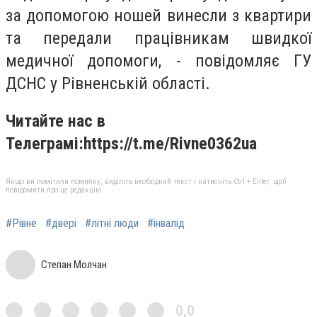
за допомогою ношей винесли з квартири
та передали працівникам швидкої
медичної допомоги, - повідомляє ГУ
ДСНС у Рівненській області.
Читайте нас в
Телеграмі:https://t.me/Rivne0362ua
Якщо ви помітили помилку, виділіть необхідний текст і натисніть Ctrl + Enter, щоб
повідомити про це редакцію
#Рівне
#двері
#літні люди
#інвалід
Степан Молчан
0,0