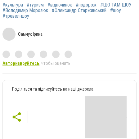
#культура
#туризм
#відпочинок
#подорож
#ШО ТАМ ШОУ
#Володимир Морозюк
#Олександр Старжинський
#шоу
#тревел-шоу
Самчук Ірина
Авторизируйтесь
, чтобы оценить
Поділіться та підписуйтесь на наші джерела