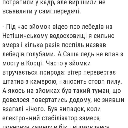
потрапили у кадр, але вирішили не
всьавляти у самі передачі.
- Під час зйомок відео про лебедів на
Нетішинському водосховищі я сильно
змерз і кілька разів поспіль назвав
лебедів голубами. А Саша ледь не впав з
мосту в Корці. Часто у зйомки
втручається природа: вітер перевертає
штатив з камерою, наносить стовп пилу.
А якось на зйомках був такий туман, що
довелося повертатись додому, не знявши
взагалі нічого. Був випадок, коли
електронний стабілізатор замерз,
повернув камеру в бік і відмовлявся