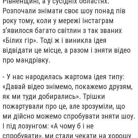
Рівненщині, а у сусідніх областях.
Розпочали знімати своє шоу понад пів
року тому, коли у мережі інстаграм
з’явилося багато світлин з так званих
«Білих гір». Тоді ж і виникла ідея
відвідати це місце, а разом і зняти відео
про мандрівку.
- У нас народилась жартома ідея типу:
«Давай відео знімемо, покажемо друзям,
як ми туди добирались». Трішки
пожартували про це, але зрозуміли, що
ми дійсно можемо спробувати зняти шоу.
І під лозунгом: «А чому б і не
спробувати», ми стали чекати на хорошу