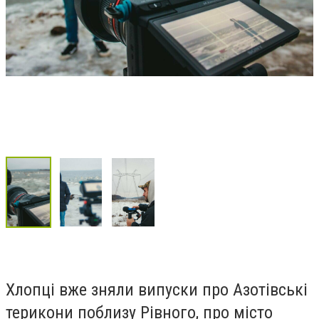
Хлопці вже зняли випуски про Азотівські
терикони поблизу Рівного, про місто