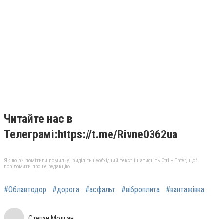
Читайте нас в
Телеграмі:https://t.me/Rivne0362ua
Якщо ви помітили помилку, виділіть необхідний текст і натисніть Ctrl + Enter, щоб
повідомити про це редакцію
#Облавтодор
#дорога
#асфальт
#віброплита
#вантажівка
Степан Молчан