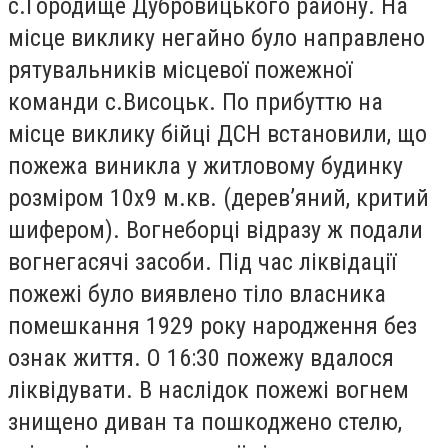
с.Городище Дубровицького району. На
місце виклику негайно було направлено
рятувальників місцевої пожежної
команди с.Висоцьк. По прибуттю на
місце виклику бійці ДСН встановили, що
пожежа виникла у житловому будинку
розміром 10х9 м.кв. (дерев’яни
й, критий
шифером). Вогнеборці відразу ж подали
вогнегасячі засоби. Під час ліквідації
пожежі було виявлено тіло власника
помешкання 1929 року народження без
ознак життя. О 16:30 пожежу вдалося
ліквідувати. В наслідок пожежі вогнем
знищено диван та пошкоджено стелю,