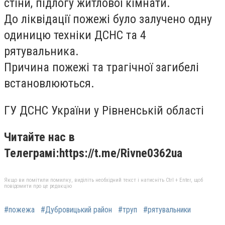
стіни, підлогу житлової кімнати.
До ліквідації пожежі було залучено одну
одиницю техніки ДСНС та 4
рятувальника.
Причина пожежі та трагічної загибелі
встановлюються.
ГУ ДСНС України у Рівненській області
Читайте нас в
Телеграмі:https://t.me/Rivne0362ua
Якщо ви помітили помилку, виділіть необхідний текст і натисніть Ctrl + Enter, щоб
повідомити про це редакцію
#пожежа
#Дубровицький район
#труп
#рятувальники