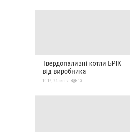
Твердопаливні котли БРІК
від виробника
13
10:16, 24 липня