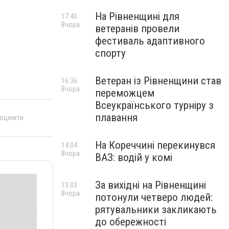
На Рівненщині для
17:40
Вчора
ветеранів провели
фестиваль адаптивного
спорту
Ветеран із Рівненщини став
16:36
Вчора
переможцем
Всеукраїнського турніру з
плавання
 оцінити
На Кореччині перекинувся
14:04
Вчора
ВАЗ: водій у комі
За вихідні на Рівненщині
13:03
Вчора
потонули четверо людей:
рятувальники закликають
до обережності