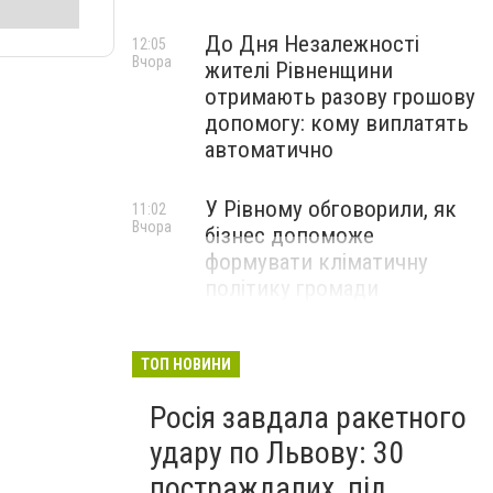
До Дня Незалежності
12:05
Вчора
жителі Рівненщини
отримають разову грошову
допомогу: кому виплатять
автоматично
У Рівному обговорили, як
11:02
Вчора
бізнес допоможе
формувати кліматичну
політику громади
ТОП НОВИНИ
Росія завдала ракетного
удару по Львову: 30
постраждалих, під