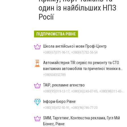
один із найбільших НПЗ
Росії
ПІДПРИЄМСТВА РІВНЕ
Школа англійської мови Профі-Центр
+380(67)371-96-11, +380(67)732-56-54
Автомайстерня TIR сервіс по ремонту та СТО
вантажних автомобілів та причепної техніки в
Рівному
+380504352789
ТАІР, рекламне агенство
+380(95)019-13-17, +380(36)245-07-05, +380(98)311-43-09
Інформ-Бюро Рівне
+380(50)452-92-91, +380(96)746-77-20
SMM, Таргетинг, Контекстна реклама, Гугл Мій
Бізнес, Рівне