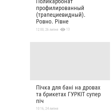
Поликарбонат
профилированный
(трапециевидный).
Ровно. Рівне
13
12:00, 26 липня
Пічка для бані на дровах
та брикетах ГУРКІТ супер
піч
10:16, 24 липня