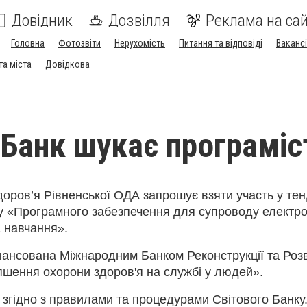
Довідник
Дозвілля
Реклама на сай
Головна
Фотозвіти
Нерухомість
Питання та відповіді
Вакансі
та міста
Довідкова
 Банк шукає програміс
доров’я Рівненської ОДА запрошує взяти участь у те
ку «Програмного забезпечення для супроводу електр
а навчання».
нансована Міжнародним Банком Реконструкції та Розв
пшення охорони здоров'я на службі у людей»
.
 згідно з правилами та процедурами Світового Банку