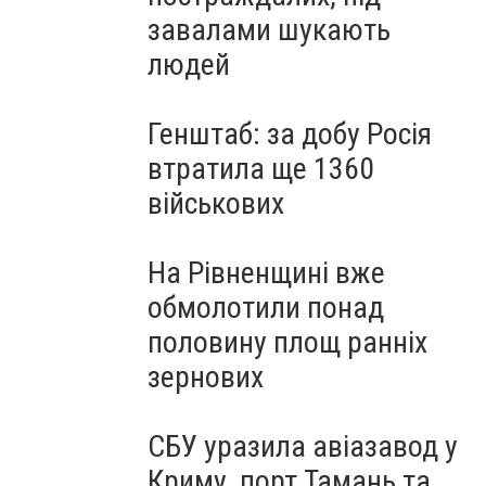
завалами шукають
людей
Генштаб: за добу Росія
втратила ще 1360
військових
На Рівненщині вже
обмолотили понад
половину площ ранніх
зернових
СБУ уразила авіазавод у
Криму, порт Тамань та