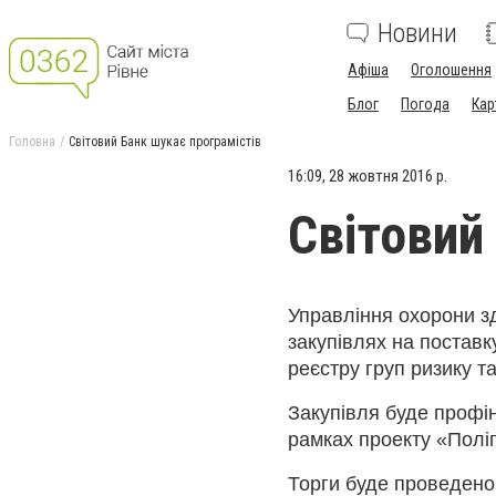
Новини
Афіша
Оголошення
Блог
Погода
Кар
Головна
Світовий Банк шукає програмістів
16:09, 28 жовтня 2016 р.
Світовий
Управління охорони з
закупівлях на постав
реєстру груп ризику т
Закупівля буде профі
рамках проекту «Полі
Торги буде проведено