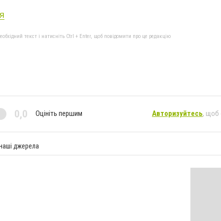
я
бхідний текст і натисніть Ctrl + Enter, щоб повідомити про це редакцію
0,0
Оцініть першим
Авторизуйтесь
, щоб
 наші джерела