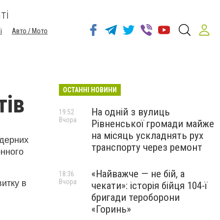
ті
ї
Авто / Мото
ОСТАННІ НОВИНИ
тів
На одній з вулиць
19:52
Вчора
Рівненської громади майже
на місяць ускладнять рух
ндерних
транспорту через ремонт
онного
«Найважче — не бій, а
18:36
Вчора
итку в
чекати»: історія бійця 104-ї
бригади тероборони
«Горинь»
.