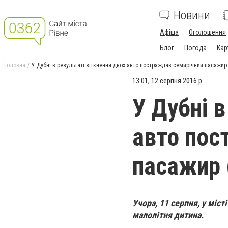
Новини
Афіша
Оголошення
Блог
Погода
Кар
Головна
У Дубні в результаті зіткнення двох авто постраждав семирічний пасажи
13:01, 12 серпня 2016 р.
У Дубні в
авто пос
пасажир
Учора, 11 серпня, у міс
малолітня дитина.