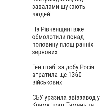
завалами шукають
людей
На Рівненщині вже
обмолотили понад
половину площ ранніх
зернових
Генштаб: за добу Росія
втратила ще 1360
військових
СБУ уразила авіазавод у
Криму, порт Тамань та