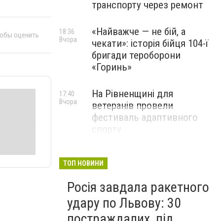
транспорту через ремонт
«Найважче — не бій, а
18:36
тобы оценить
Вчора
чекати»: історія бійця 104-ї
бригади тероборони
«Горинь»
На Рівненщині для
17:40
Вчора
ветеранів провели
фестиваль адаптивного
спорту
ТОП НОВИНИ
Росія завдала ракетного
удару по Львову: 30
постраждалих, під