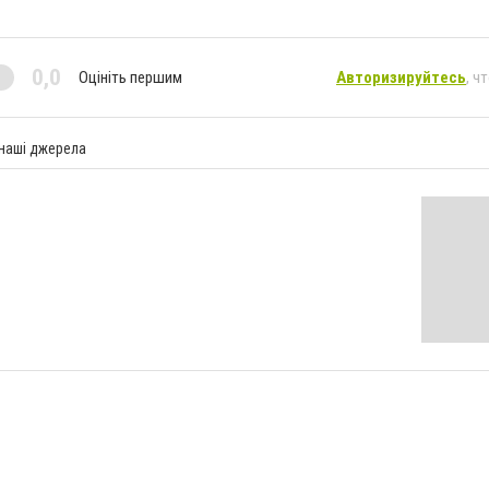
0,0
Оцініть першим
Авторизируйтесь
, ч
 наші джерела