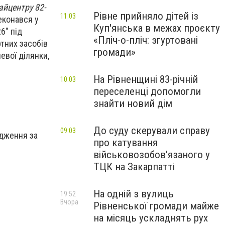
айцентру 82-
Рівне прийняло дітей із
11:03
еконався у
Куп'янська в межах проєкту
6" під
«Пліч-о-пліч: згуртовані
тних засобів
громади»
евої ділянки,
На Рівненщині 83-річній
10:03
переселенці допомогли
знайти новий дім
До суду скерували справу
09:03
адження за
про катування
військовозобов'язаного у
ТЦК на Закарпатті
На одній з вулиць
19:52
Вчора
Рівненської громади майже
на місяць ускладнять рух