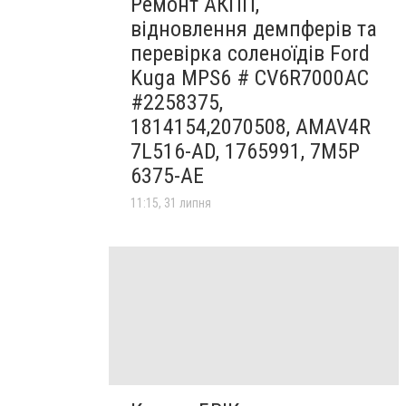
Ремонт АКПП,
відновлення демпферів та
перевірка соленоїдів Ford
Kuga MPS6 # CV6R7000AC
#2258375,
1814154,2070508, AMAV4R
7L516-AD, 1765991, 7M5P
6375-AE
11:15, 31 липня