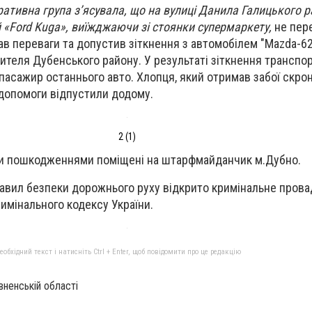
еративна група з’ясувала, що на вулиці Данила Галицького р
 «
Ford
Kuga
», виїжджаючи зі стоянки супермаркету,
не пер
ав переваги та допустив зіткнення з автомобілем "Mazda-62
ителя Дубенського району. У результаті зіткнення транспор
асажир останнього авто. Хлопця, який отримав забої скрон
допомоги відпустили додому.
2 (1)
ми пошкодженнями поміщені на штарфмайданчик м.Дубно.
авил безпеки дорожнього руху відкрито кримінальне пров
римінального кодексу України.
бхідний текст і натисніть Ctrl + Enter, щоб повідомити про це редакцію
вненській області