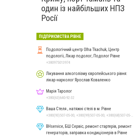
один із найбільших НПЗ
Росії
ПІДПРИЄМСТВА РІВНЕ
Подологічний центр Olha Tkachuk, Центр
подології, Лікар подолог, Подолог Рівне
+380975013974
Лікування алкоголізму європейського рівня:
лікар-нарколог Ярослав Коваленко
Марія Таролог
+380(63)640-92-32
Ваша Стеля , натяжні стелі в м. Рівне
+380(93)507-05-00, +380(99)507-05-00, +380(68)507-05-00
BHservice, БШ Сервіс, ремонт стартерів, ремонт
генераторів, заправка кондиціонерів в Рівне