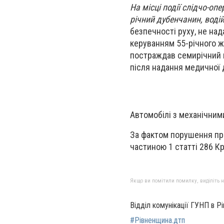
На місці події слідчо-оп
річний дубенчанин, водій
безпечності руху, не над
керуванням 55-річного ж
постраждав семирічний п
після надання медичної 
Автомобілі з механічни
За фактом порушення пр
частиною 1 статті 286 К
Якщо ви помітили помилку, виділіть нео
Відділ комунікації ГУНП в Рі
#Рівненщина.дтп