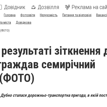
Довідник
Дозвілля
Реклама на сай
Головна
Фотозвіти
Нерухомість
Питання та відповіді
Вакансі
та міста
Довідкова
р (ФОТО)
 результаті зіткнення 
траждав семирічний
 (ФОТО)
ті Дубно сталася дорожньо-транспортна пригода, в якій по