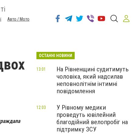
ті
ї
Авто / Мото
ОСТАННІ НОВИНИ
двох
На Рівненщині судитимуть
13:01
чоловіка, який надсилав
неповнолітнім інтимні
повідомлення
У Рівному медики
12:03
проведуть ювілейний
страждала
благодійний велопробіг на
підтримку ЗСУ