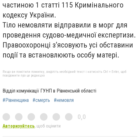
частиною 1 статті 115 Кримінального
кодексу України.
Тіло немовляти відправили в морг для
проведення судово-медичної експертизи.
Правоохоронці з’ясовують усі обставини
події та встановлюють особу матері.
Якщо ви помітили помилку, виділіть необхідний текст і натисніть Ctrl + Enter, щоб
повідомити про це редакцію
Відділ комунікації ГУНП в Рівненській області
#Рівненщина
#смерть
#немовля
0,0
Авторизуйтесь
, щоб оцінити