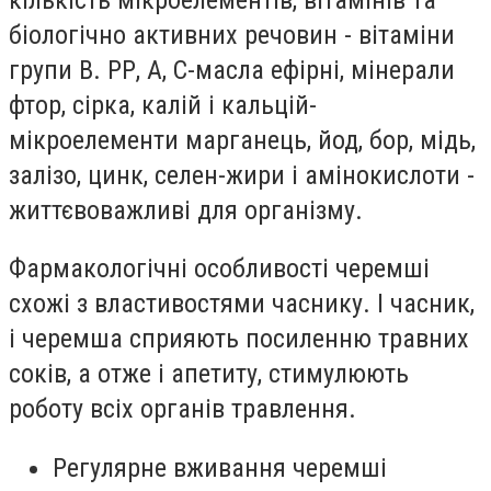
біологічно активних речовин - вітаміни
групи В. РР, А, С-масла ефірні, мінерали
фтор, сірка, калій і кальцій-
мікроелементи марганець, йод, бор, мідь,
залізо, цинк, селен-жири і амінокислоти -
життєвоважливі для організму.
Фармакологічні особливості черемші
схожі з властивостями часнику. І часник,
і черемша сприяють посиленню травних
соків, а отже і апетиту, стимулюють
роботу всіх органів травлення.
Регулярне вживання черемші