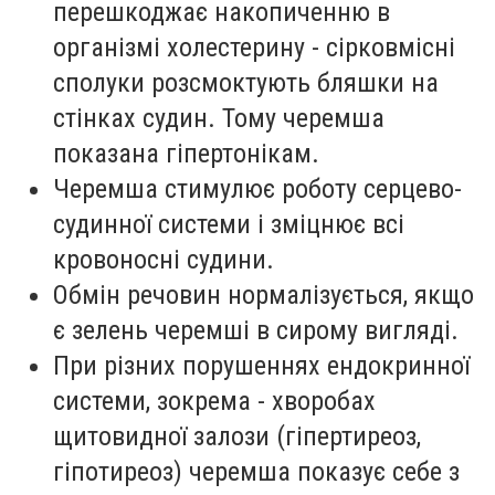
перешкоджає накопиченню в
організмі холестерину - сірковмісні
сполуки розсмоктують бляшки на
стінках судин. Тому черемша
показана гіпертонікам.
Черемша стимулює роботу серцево-
судинної системи і зміцнює всі
кровоносні судини.
Обмін речовин нормалізується, якщо
є зелень черемші в сирому вигляді.
При різних порушеннях ендокринної
системи, зокрема - хворобах
щитовидної залози (гіпертиреоз,
гіпотиреоз) черемша показує себе з