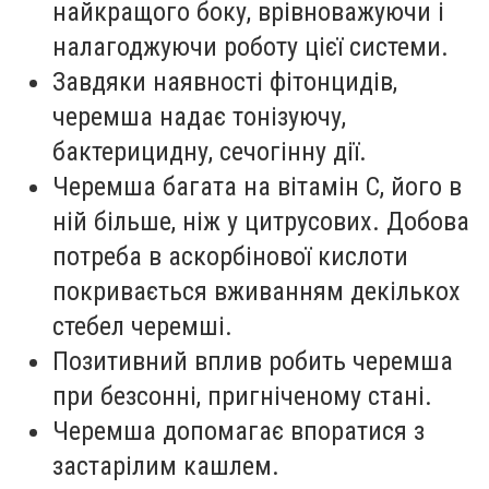
найкращого боку, врівноважуючи і
налагоджуючи роботу цієї системи.
Завдяки наявності фітонцидів,
черемша надає тонізуючу,
бактерицидну, сечогінну дії.
Черемша багата на вітамін С, його в
ній більше, ніж у цитрусових. Добова
потреба в аскорбінової кислоти
покривається вживанням декількох
стебел черемші.
Позитивний вплив робить черемша
при безсонні, пригніченому стані.
Черемша допомагає впоратися з
застарілим кашлем.