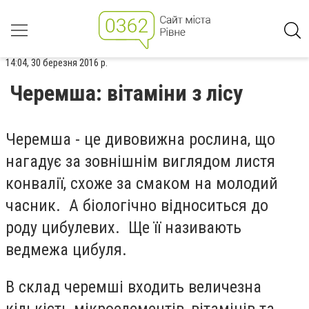
14:04, 30 березня 2016 р.
Черемша: вітаміни з лісу
Черемша - це дивовижна рослина, що
нагадує за зовнішнім виглядом листя
конвалії, схоже за смаком на молодий
часник. А біологічно відноситься до
роду цибулевих. Ще її називають
ведмежа цибуля.
В склад черемші входить величезна
кількість мікроелементів, вітамінів та